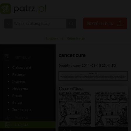
Logowanie
|
Rejestracja
cancer.cure
ARTYKUŁY
Opublikowany 2011-03-10 23:41:50
Ciekawostki
Finanse
Internet
Medycyna
Prawo
Sprzęt
Technologia
MUZYKA
ZDJĘCIA