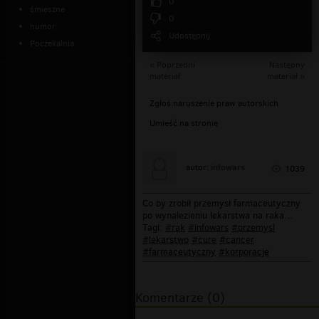
0
śmieszne
0
humor
Udostępnij
Poczekalnia
« Poprzedni
Następny
materiał
materiał »
Zgłoś naruszenie praw autorskich
Umieść na stronie
infowars
autor:
1039
Co by zrobił przemysł farmaceutyczny
po wynalezieniu lekarstwa na raka...
Tagi:
#rak
#infowars
#przemysl
#lekarstwo
#cure
#cancer
#farmaceutyczny
#korporacje
Komentarze (0)