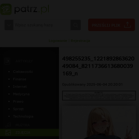
Logowanie
|
Rejestracja
498255235_1221892863620
ARTYKUŁY
49084_8211736613680039
Ciekawostki
169_n
Finanse
Opublikowany 2025-06-04 20:20:01
Internet
Medycyna
Prawo
Sprzęt
Technologia
MUZYKA
ZDJĘCIA