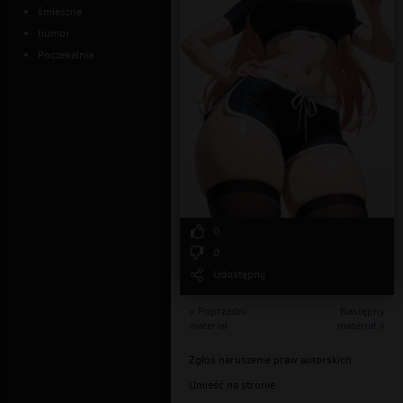
śmieszne
humor
Poczekalnia
0
0
Udostępnij
« Poprzedni
Następny
materiał
materiał »
Zgłoś naruszenie praw autorskich
Umieść na stronie