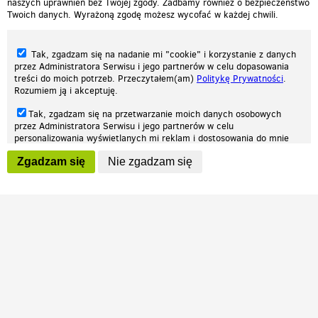
naszych uprawnień bez Twojej zgody. Zadbamy również o bezpieczeństwo
Twoich danych. Wyrażoną zgodę możesz wycofać w każdej chwili.
Tak, zgadzam się na nadanie mi "cookie" i korzystanie z danych
przez Administratora Serwisu i jego partnerów w celu dopasowania
treści do moich potrzeb. Przeczytałem(am)
Politykę Prywatności
.
Rozumiem ją i akceptuję.
Nasza strona internetowa używa plików cookies (tzw. ciasteczka) w celach
Tak, zgadzam się na przetwarzanie moich danych osobowych
statystycznych, reklamowych oraz funkcjonalnych. Dzięki nim możemy
przez Administratora Serwisu i jego partnerów w celu
indywidualnie dostosować stronę do twoich potrzeb. Każdy może zaakceptować
personalizowania wyświetlanych mi reklam i dostosowania do mnie
pliki cookies albo ma możliwość wyłączenia ich w przeglądarce, dzięki czemu nie
prezentowanych treści marketingowych. Przeczytałem(am)
Politykę
będą zbierane żadne informacje.
Zgadzam się
Nie zgadzam się
Prywatności
. Rozumiem ją i akceptuję.
Zapoznaj się z naszą polityką prywatności
Ok, rozumiem
Wyrażenie powyższych zgód jest dobrowolne i możesz je w dowolnym
momencie wycofać (na podstronie z
ustawieniami prywatności
),
odznaczając wybraną zgodę i klikając przycisk "nie zgadzam się", z
tym, że wycofanie zgody nie będzie miało wpływu na zgodność z
prawem przetwarzania na podstawie zgody, przed jej wycofaniem.
Patrz.pl
Strona główna