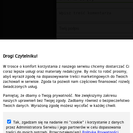
Drogi Czytelniku!
W trosce o komfort korzystania z naszego serwisu chcemy dostarczać Ci
coraz lepsze usługi oraz materiały redakcyjne. By móc to robić prosimy,
abyś wyraził zgodę na dopasowywanie treści marketingowych do Twoich
zachowań w serwisie. Zgoda ta pozwoli nam częściowo finansować rozwój
świadczonych usług.
Pamiętaj, że dbamy o Twoją prywatność. Nie zwiększymy zakresu
naszych uprawnień bez Twojej zgody. Zadbamy również o bezpieczeństwo
Twoich danych. Wyrażoną zgodę możesz wycofać w każdej chwili.
Tak, zgadzam się na nadanie mi "cookie" i korzystanie z danych
przez Administratora Serwisu i jego partnerów w celu dopasowania
treści do moich potrzeb. Przeczytałem(am)
Politykę Prywatności
.