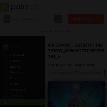
Logowanie
|
Rejestracja
490694905_122126761142
ARTYKUŁY
793697_6696222770999703
Ciekawostki
134_n
Finanse
Opublikowany 2025-06-04 20:20:00
Internet
Medycyna
Prawo
Sprzęt
Technologia
MUZYKA
ZDJĘCIA