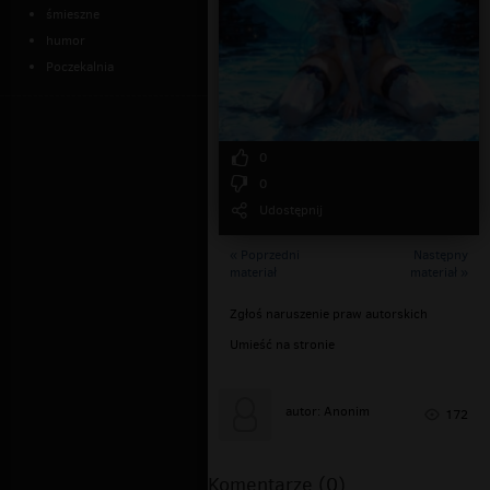
śmieszne
humor
Poczekalnia
0
0
Udostępnij
« Poprzedni
Następny
materiał
materiał »
Zgłoś naruszenie praw autorskich
Umieść na stronie
autor: Anonim
172
Komentarze (0)