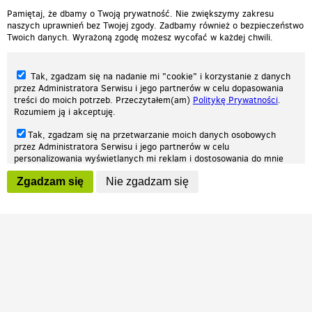
Pamiętaj, że dbamy o Twoją prywatność. Nie zwiększymy zakresu
naszych uprawnień bez Twojej zgody. Zadbamy również o bezpieczeństwo
Twoich danych. Wyrażoną zgodę możesz wycofać w każdej chwili.
Tak, zgadzam się na nadanie mi "cookie" i korzystanie z danych
przez Administratora Serwisu i jego partnerów w celu dopasowania
treści do moich potrzeb. Przeczytałem(am)
Politykę Prywatności
.
Rozumiem ją i akceptuję.
Nasza strona internetowa używa plików cookies (tzw. ciasteczka) w celach
Tak, zgadzam się na przetwarzanie moich danych osobowych
statystycznych, reklamowych oraz funkcjonalnych. Dzięki nim możemy
przez Administratora Serwisu i jego partnerów w celu
indywidualnie dostosować stronę do twoich potrzeb. Każdy może zaakceptować
personalizowania wyświetlanych mi reklam i dostosowania do mnie
pliki cookies albo ma możliwość wyłączenia ich w przeglądarce, dzięki czemu nie
prezentowanych treści marketingowych. Przeczytałem(am)
Politykę
będą zbierane żadne informacje.
Zgadzam się
Nie zgadzam się
Prywatności
. Rozumiem ją i akceptuję.
Zapoznaj się z naszą polityką prywatności
Ok, rozumiem
Wyrażenie powyższych zgód jest dobrowolne i możesz je w dowolnym
momencie wycofać (na podstronie z
ustawieniami prywatności
),
odznaczając wybraną zgodę i klikając przycisk "nie zgadzam się", z
tym, że wycofanie zgody nie będzie miało wpływu na zgodność z
prawem przetwarzania na podstawie zgody, przed jej wycofaniem.
Patrz.pl