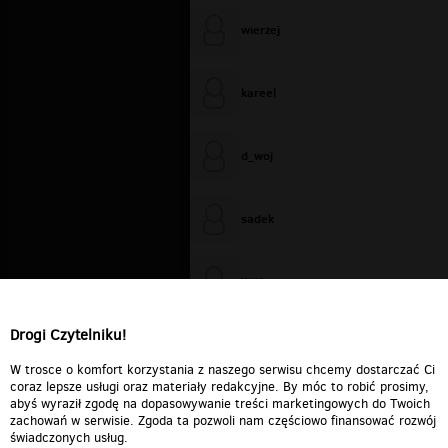
wierzej
kareel
d_woj
sadek
WiXa
Drogi Czytelniku!
cieplutkiDARIUSZ
W trosce o komfort korzystania z naszego serwisu chcemy dostarczać Ci
coraz lepsze usługi oraz materiały redakcyjne. By móc to robić prosimy,
abyś wyraził zgodę na dopasowywanie treści marketingowych do Twoich
zachowań w serwisie. Zgoda ta pozwoli nam częściowo finansować rozwój
świadczonych usług.