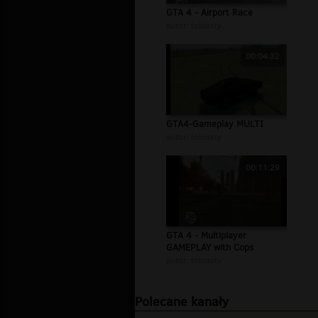
GTA 4 - Airport Race
autor:
tobiasty
00:04:32
GTA4-Gameplay MULTI
autor:
tobiasty
00:11:29
GTA 4 - Multiplayer
GAMEPLAY with Cops
autor:
tobiasty
Polecane kanały