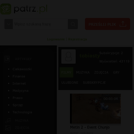
Logowanie
|
Rejestracja
Subskrypcje: 2
tobiasty
ARTYKUŁY
Wyświetleń: 43119
Ciekawostki
FILMY
MUZYKA
ZDJĘCIA
GRY
Finanse
ULUBIONE
SUBSKRYPCJE
Internet
Medycyna
Prawo
00:03:04
Sprzęt
Technologia
MUZYKA
Metin 2 - Event Chunjo
ZDJĘCIA
autor:
tobiasty