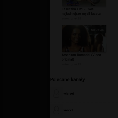
Laseczka i R1 - Dwie
najładniejsze mysli faceta
autor:
gilek19
00:03:36
Arsenium Rumadai (Video
original)
autor:
gilek19
Polecane kanały
wierzej
kareel