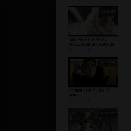
00:04:50
Kate Perry Hot N Cold
OFFICIAL MUSIC VIDEO.flv
autor:
gilek19
00:04:39
Morandi Save Mi,(orginal
video)
autor:
gilek19
00:03:22