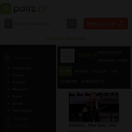
Logowanie
|
Rejestracja
Subskrypcje: 8
gilek19
ARTYKUŁY
Wyświetleń: 31495
Ciekawostki
FILMY
MUZYKA
ZDJĘCIA
GRY
Finanse
ULUBIONE
SUBSKRYPCJE
Internet
Medycyna
Prawo
00:05:00
Sprzęt
Technologia
MUZYKA
Madonna...Miles Away (live)
ZDJĘCIA
autor:
gilek19