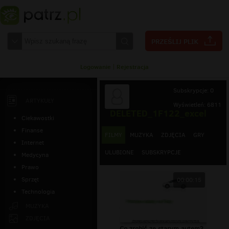
Logowanie
|
Rejestracja
Subskrypcje: 0
ARTYKUŁY
Wyświetleń: 6811
DELETED_1F122_excel
Ciekawostki
Finanse
FILMY
MUZYKA
ZDJĘCIA
GRY
Internet
ULUBIONE
SUBSKRYPCJE
Medycyna
Prawo
Sprzęt
00:00:15
Technologia
MUZYKA
ZDJĘCIA
Co zrobić ze starym autem?