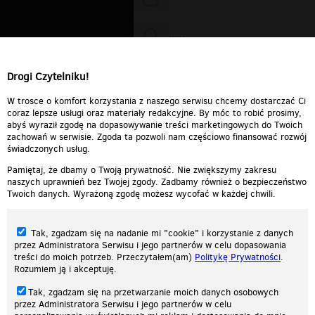
WiXa
Drogi Czytelniku!
cieplutkiDARIUSZ
W trosce o komfort korzystania z naszego serwisu chcemy dostarczać Ci
coraz lepsze usługi oraz materiały redakcyjne. By móc to robić prosimy,
abyś wyraził zgodę na dopasowywanie treści marketingowych do Twoich
zachowań w serwisie. Zgoda ta pozwoli nam częściowo finansować rozwój
świadczonych usług.
Pamiętaj, że dbamy o Twoją prywatność. Nie zwiększymy zakresu
naszych uprawnień bez Twojej zgody. Zadbamy również o bezpieczeństwo
Twoich danych. Wyrażoną zgodę możesz wycofać w każdej chwili.
Tak, zgadzam się na nadanie mi "cookie" i korzystanie z danych
przez Administratora Serwisu i jego partnerów w celu dopasowania
treści do moich potrzeb. Przeczytałem(am)
Politykę Prywatności
.
Rozumiem ją i akceptuję.
Nasza strona internetowa używa plików cookies (tzw. ciasteczka) w celach
Tak, zgadzam się na przetwarzanie moich danych osobowych
statystycznych, reklamowych oraz funkcjonalnych. Dzięki nim możemy
przez Administratora Serwisu i jego partnerów w celu
indywidualnie dostosować stronę do twoich potrzeb. Każdy może zaakceptować