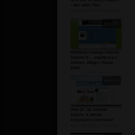
- eko rabat Fiata
autor:
DELETED_1F122_excel
00:03:10
Możliwości nowego Internet
Explorer 8.....wspólpraca z
Onetem, Allegro i Nasza-
klasa
autor:
DELETED_1F122_excel
00:03:02
Onet.pl: Jak Internet
Explorer 8 ułatwia
korzystanie z Internetu?
autor:
DELETED_1F122_excel