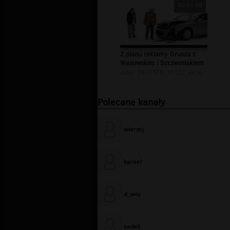
00:01:06
Z planu reklamy Grusza z
Wasowskim i Szczesniakiem
autor:
DELETED_1F122_excel
Polecane kanały
wierzej
kareel
d_woj
sadek