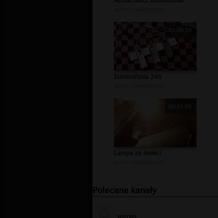
wzmacniacz iluminofonia
autor:
slaweklampy
00:00:39
Iluminofonia 24V
autor:
slaweklampy
00:01:35
Lampa ze śmieci
autor:
slaweklampy
Polecane kanały
wierzej