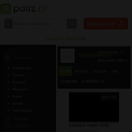
Logowanie
|
Rejestracja
Subskrypcje: 11
slaweklampy
ARTYKUŁY
Wyświetleń: 99513
Ciekawostki
FILMY
MUZYKA
ZDJĘCIA
GRY
Finanse
ULUBIONE
SUBSKRYPCJE
Internet
Medycyna
Prawo
00:01:26
Sprzęt
Technologia
MUZYKA
Sylwester Pelplin 2008
ZDJĘCIA
autor:
slaweklampy