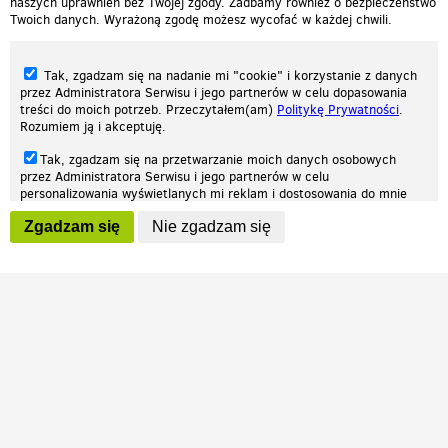
naszych uprawnień bez Twojej zgody. Zadbamy również o bezpieczeństwo
Twoich danych. Wyrażoną zgodę możesz wycofać w każdej chwili.
Tak, zgadzam się na nadanie mi "cookie" i korzystanie z danych
przez Administratora Serwisu i jego partnerów w celu dopasowania
treści do moich potrzeb. Przeczytałem(am)
Politykę Prywatności
.
Rozumiem ją i akceptuję.
Nasza strona internetowa używa plików cookies (tzw. ciasteczka) w celach
Tak, zgadzam się na przetwarzanie moich danych osobowych
statystycznych, reklamowych oraz funkcjonalnych. Dzięki nim możemy
przez Administratora Serwisu i jego partnerów w celu
indywidualnie dostosować stronę do twoich potrzeb. Każdy może zaakceptować
personalizowania wyświetlanych mi reklam i dostosowania do mnie
pliki cookies albo ma możliwość wyłączenia ich w przeglądarce, dzięki czemu nie
prezentowanych treści marketingowych. Przeczytałem(am)
Politykę
będą zbierane żadne informacje.
Zgadzam się
Nie zgadzam się
Prywatności
. Rozumiem ją i akceptuję.
Zapoznaj się z naszą polityką prywatności
Ok, rozumiem
Wyrażenie powyższych zgód jest dobrowolne i możesz je w dowolnym
momencie wycofać (na podstronie z
ustawieniami prywatności
),
odznaczając wybraną zgodę i klikając przycisk "nie zgadzam się", z
tym, że wycofanie zgody nie będzie miało wpływu na zgodność z
prawem przetwarzania na podstawie zgody, przed jej wycofaniem.
Patrz.pl
Strona główna