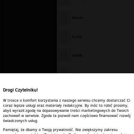
kareel
d_woj
sadek
WiXa
Drogi Czytelniku!
cieplutkiDARIUSZ
W trosce o komfort korzystania z naszego serwisu chcemy dostarczać Ci
coraz lepsze usługi oraz materiały redakcyjne. By móc to robić prosimy,
abyś wyraził zgodę na dopasowywanie treści marketingowych do Twoich
zachowań w serwisie. Zgoda ta pozwoli nam częściowo finansować rozwój
świadczonych usług.
Pamiętaj, że dbamy o Twoją prywatność. Nie zwiększymy zakresu