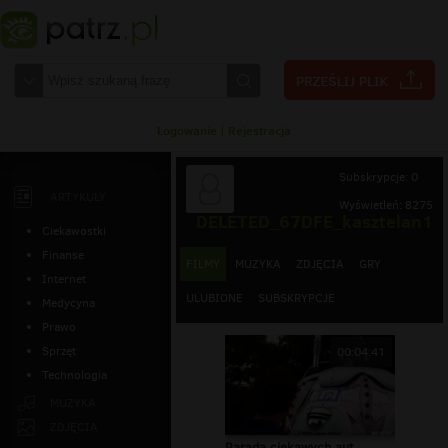
Logowanie
|
Rejestracja
Subskrypcje: 0
ARTYKUŁY
Wyświetleń: 8275
DELETED_67DFE_kasztelan1
Ciekawostki
Finanse
FILMY
MUZYKA
ZDJĘCIA
GRY
Internet
ULUBIONE
SUBSKRYPCJE
Medycyna
Prawo
Sprzęt
00:04:41
Technologia
MUZYKA
ZDJĘCIA
Parada ciekawych aut