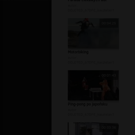
autor:
DELETED_67DFE_kasztelan1
00:04:25
Motorbiking
autor:
DELETED_67DFE_kasztelan1
00:01:43
Ping-pong po japońsku
autor:
DELETED_67DFE_kasztelan1
00:03:36