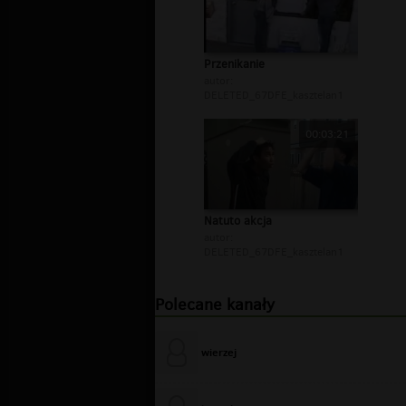
Przenikanie
autor:
DELETED_67DFE_kasztelan1
00:03:21
Natuto akcja
autor:
DELETED_67DFE_kasztelan1
Polecane kanały
wierzej