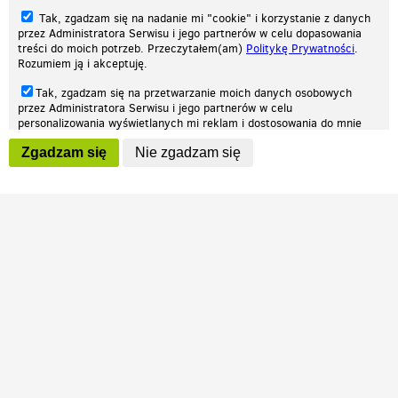
Tak, zgadzam się na nadanie mi "cookie" i korzystanie z danych
przez Administratora Serwisu i jego partnerów w celu dopasowania
treści do moich potrzeb. Przeczytałem(am)
Politykę Prywatności
.
Rozumiem ją i akceptuję.
Nasza strona internetowa używa plików cookies (tzw. ciasteczka) w celach
Tak, zgadzam się na przetwarzanie moich danych osobowych
statystycznych, reklamowych oraz funkcjonalnych. Dzięki nim możemy
przez Administratora Serwisu i jego partnerów w celu
indywidualnie dostosować stronę do twoich potrzeb. Każdy może zaakceptować
personalizowania wyświetlanych mi reklam i dostosowania do mnie
pliki cookies albo ma możliwość wyłączenia ich w przeglądarce, dzięki czemu nie
prezentowanych treści marketingowych. Przeczytałem(am)
Politykę
będą zbierane żadne informacje.
Zgadzam się
Nie zgadzam się
Prywatności
. Rozumiem ją i akceptuję.
Zapoznaj się z naszą polityką prywatności
Ok, rozumiem
Wyrażenie powyższych zgód jest dobrowolne i możesz je w dowolnym
momencie wycofać (na podstronie z
ustawieniami prywatności
),
odznaczając wybraną zgodę i klikając przycisk "nie zgadzam się", z
tym, że wycofanie zgody nie będzie miało wpływu na zgodność z
prawem przetwarzania na podstawie zgody, przed jej wycofaniem.
Patrz.pl
Strona główna
Regulamin
Polityka prywatności
Wszelkie prawa zastrzeżone © 2026 Patrz.pl