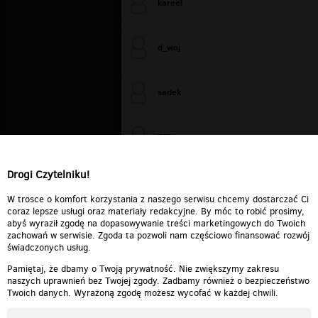
kareel
d_woj
sadek
WiXa
Drogi Czytelniku!
cieplutkiDARIUSZ
W trosce o komfort korzystania z naszego serwisu chcemy dostarczać Ci
coraz lepsze usługi oraz materiały redakcyjne. By móc to robić prosimy,
abyś wyraził zgodę na dopasowywanie treści marketingowych do Twoich
zachowań w serwisie. Zgoda ta pozwoli nam częściowo finansować rozwój
świadczonych usług.
Pamiętaj, że dbamy o Twoją prywatność. Nie zwiększymy zakresu
naszych uprawnień bez Twojej zgody. Zadbamy również o bezpieczeństwo
Twoich danych. Wyrażoną zgodę możesz wycofać w każdej chwili.