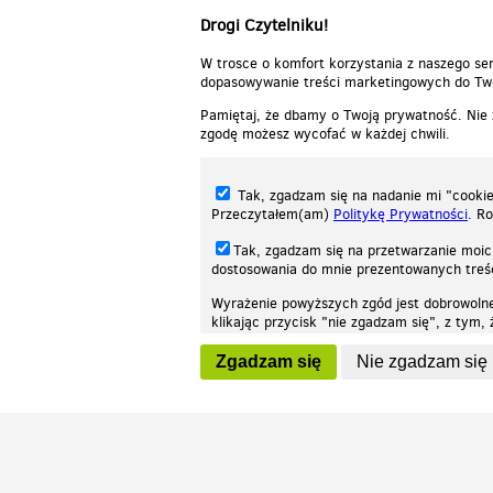
Drogi Czytelniku!
W trosce o komfort korzystania z naszego ser
dopasowywanie treści marketingowych do Two
Pamiętaj, że dbamy o Twoją prywatność. Nie
zgodę możesz wycofać w każdej chwili.
Tak, zgadzam się na nadanie mi "cookie"
Przeczytałem(am)
Politykę Prywatności
. R
Tak, zgadzam się na przetwarzanie moic
dostosowania do mnie prezentowanych tre
Wyrażenie powyższych zgód jest dobrowoln
klikając przycisk "nie zgadzam się", z tym
Nasza strona internetowa używa plików cookies (tzw. ciasteczka) w celach stat
wycofaniem.
moż
Zgadzam się
Nie zgadzam się