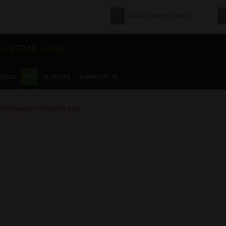
D_D774E_bride
JĘCIA
GRY
ULUBIONE
SUBSKRYPCJE
dał jeszcze żadnych gier.