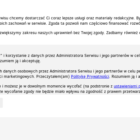
wisu chcemy dostarczać Ci coraz lepsze usługi oraz materiały redakcyjne. B
ich zachowań w serwisie. Zgoda ta pozwoli nam częściowo finansować rozwó
 zwiększymy zakresu naszych uprawnień bez Twojej zgody. Zadbamy również
 i korzystanie z danych przez Administratora Serwisu i jego partnerów w ce
ozumiem ją i akceptuję.
h danych osobowych przez Administratora Serwisu i jego partnerów w celu pe
ści marketingowych. Przeczytałem(am)
Politykę Prywatności
. Rozumiem ją i 
e i możesz je w dowolnym momencie wycofać (na podstronie z
ustawieniami 
, że wycofanie zgody nie będzie miało wpływu na zgodność z prawem przetwarz
ystycznych, reklamowych oraz funkcjonalnych. Dzięki nim możemy indywidualnie dost
liwość wyłączenia ich w przeglądarce, dzięki czemu nie będą zbierane żadne informa
Zapoznaj się z naszą polityką prywatności
Ok, rozumiem