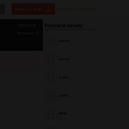
Logowanie
|
Rejestracja
Polecane kanały
Subskrypcje: 1
Wyświetleń: 0
wierzej
kareel
d_woj
sadek
WiXa