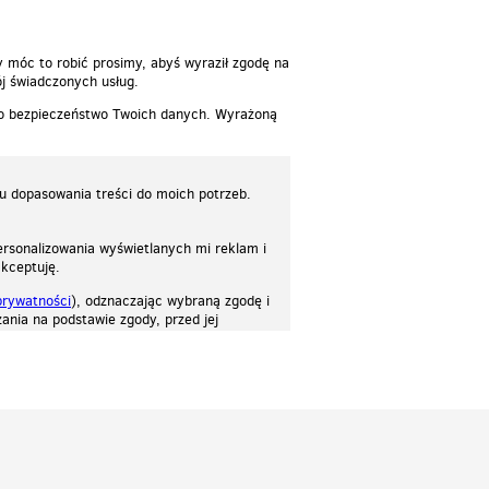
y móc to robić prosimy, abyś wyraził zgodę na
j świadczonych usług.
 o bezpieczeństwo Twoich danych. Wyrażoną
lu dopasowania treści do moich potrzeb.
rsonalizowania wyświetlanych mi reklam i
akceptuję.
prywatności
), odznaczając wybraną zgodę i
ania na podstawie zgody, przed jej
osować stronę do twoich potrzeb. Każdy może zaakceptować pliki cookies albo ma
cje.