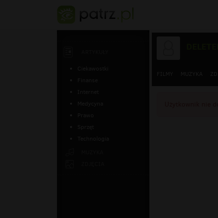
DELETE
ARTYKUŁY
Ciekawostki
FILMY
MUZYKA
ZD
Finanse
Internet
Medycyna
Użytkownik nie do
Prawo
Sprzęt
Technologia
MUZYKA
ZDJĘCIA