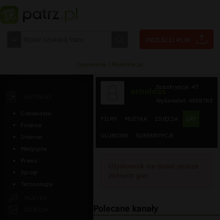
Logowanie
|
Rejestracja
Subskrypcje: 47
arnoldss
ARTYKUŁY
Wyświetleń: 4959763
Ciekawostki
FILMY
MUZYKA
ZDJĘCIA
GRY
Finanse
ULUBIONE
SUBSKRYPCJE
Internet
Medycyna
Prawo
Użytkownik nie dodał jeszcze
Sprzęt
żadnych gier.
Technologia
MUZYKA
Polecane kanały
ZDJĘCIA