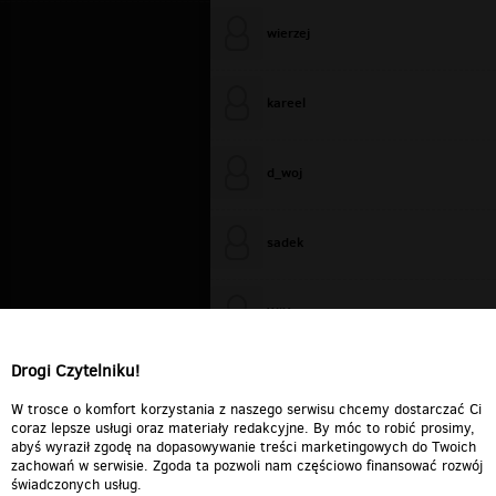
wierzej
kareel
d_woj
sadek
WiXa
Drogi Czytelniku!
cieplutkiDARIUSZ
W trosce o komfort korzystania z naszego serwisu chcemy dostarczać Ci
coraz lepsze usługi oraz materiały redakcyjne. By móc to robić prosimy,
abyś wyraził zgodę na dopasowywanie treści marketingowych do Twoich
zachowań w serwisie. Zgoda ta pozwoli nam częściowo finansować rozwój
świadczonych usług.