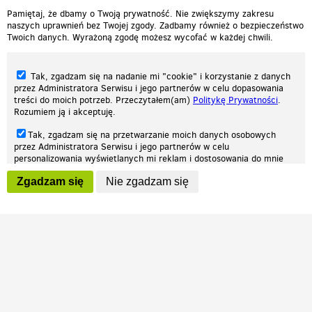
Pamiętaj, że dbamy o Twoją prywatność. Nie zwiększymy zakresu
naszych uprawnień bez Twojej zgody. Zadbamy również o bezpieczeństwo
Twoich danych. Wyrażoną zgodę możesz wycofać w każdej chwili.
Tak, zgadzam się na nadanie mi "cookie" i korzystanie z danych
przez Administratora Serwisu i jego partnerów w celu dopasowania
treści do moich potrzeb. Przeczytałem(am)
Politykę Prywatności
.
Rozumiem ją i akceptuję.
Nasza strona internetowa używa plików cookies (tzw. ciasteczka) w celach
Tak, zgadzam się na przetwarzanie moich danych osobowych
statystycznych, reklamowych oraz funkcjonalnych. Dzięki nim możemy
przez Administratora Serwisu i jego partnerów w celu
indywidualnie dostosować stronę do twoich potrzeb. Każdy może zaakceptować
personalizowania wyświetlanych mi reklam i dostosowania do mnie
pliki cookies albo ma możliwość wyłączenia ich w przeglądarce, dzięki czemu nie
prezentowanych treści marketingowych. Przeczytałem(am)
Politykę
będą zbierane żadne informacje.
Zgadzam się
Nie zgadzam się
Prywatności
. Rozumiem ją i akceptuję.
Zapoznaj się z naszą polityką prywatności
Ok, rozumiem
Wyrażenie powyższych zgód jest dobrowolne i możesz je w dowolnym
momencie wycofać (na podstronie z
ustawieniami prywatności
),
odznaczając wybraną zgodę i klikając przycisk "nie zgadzam się", z
tym, że wycofanie zgody nie będzie miało wpływu na zgodność z
prawem przetwarzania na podstawie zgody, przed jej wycofaniem.
Patrz.pl