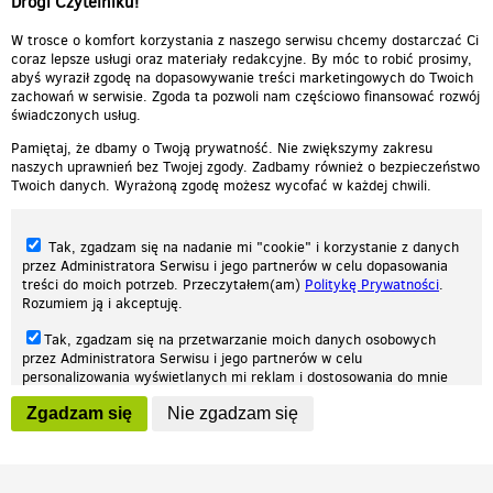
Drogi Czytelniku!
cieplutkiDARIUSZ
W trosce o komfort korzystania z naszego serwisu chcemy dostarczać Ci
coraz lepsze usługi oraz materiały redakcyjne. By móc to robić prosimy,
abyś wyraził zgodę na dopasowywanie treści marketingowych do Twoich
zachowań w serwisie. Zgoda ta pozwoli nam częściowo finansować rozwój
świadczonych usług.
Pamiętaj, że dbamy o Twoją prywatność. Nie zwiększymy zakresu
naszych uprawnień bez Twojej zgody. Zadbamy również o bezpieczeństwo
Twoich danych. Wyrażoną zgodę możesz wycofać w każdej chwili.
Tak, zgadzam się na nadanie mi "cookie" i korzystanie z danych
przez Administratora Serwisu i jego partnerów w celu dopasowania
treści do moich potrzeb. Przeczytałem(am)
Politykę Prywatności
.
Rozumiem ją i akceptuję.
Nasza strona internetowa używa plików cookies (tzw. ciasteczka) w celach
Tak, zgadzam się na przetwarzanie moich danych osobowych
statystycznych, reklamowych oraz funkcjonalnych. Dzięki nim możemy
przez Administratora Serwisu i jego partnerów w celu
indywidualnie dostosować stronę do twoich potrzeb. Każdy może zaakceptować
personalizowania wyświetlanych mi reklam i dostosowania do mnie
pliki cookies albo ma możliwość wyłączenia ich w przeglądarce, dzięki czemu nie
prezentowanych treści marketingowych. Przeczytałem(am)
Politykę
będą zbierane żadne informacje.
Zgadzam się
Nie zgadzam się
Prywatności
. Rozumiem ją i akceptuję.
Zapoznaj się z naszą polityką prywatności
Ok, rozumiem
Wyrażenie powyższych zgód jest dobrowolne i możesz je w dowolnym
momencie wycofać (na podstronie z
ustawieniami prywatności
),
odznaczając wybraną zgodę i klikając przycisk "nie zgadzam się", z