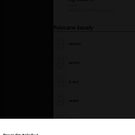
autor:
DELETED_58653_tigerrzyca
Polecane kanały
wierzej
kareel
d_woj
sadek
WiXa