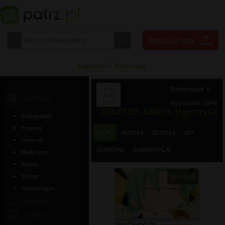
Logowanie
|
Rejestracja
Subskrypcje: 0
ARTYKUŁY
Wyświetleń: 2845
DELETED_58653_tigerrzyca
Ciekawostki
Finanse
FILMY
MUZYKA
ZDJĘCIA
GRY
Internet
ULUBIONE
SUBSKRYPCJE
Medycyna
Prawo
Sprzęt
00:03:50
Technologia
MUZYKA
ZDJĘCIA
Digi Charat 01