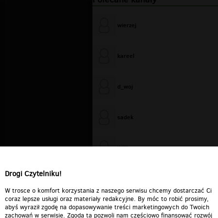
wierzej
kareel
d_woj
sadek
WiXa
Drogi Czytelniku!
cieplutkiDARIUSZ
W trosce o komfort korzystania z naszego serwisu chcemy dostarczać Ci
coraz lepsze usługi oraz materiały redakcyjne. By móc to robić prosimy,
abyś wyraził zgodę na dopasowywanie treści marketingowych do Twoich
zachowań w serwisie. Zgoda ta pozwoli nam częściowo finansować rozwój