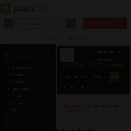
Logowanie
|
Rejestracja
Subskrypcje: 17
ARTYKUŁY
Wyświetleń: 76933
DELETED_1783F_dylana
Ciekawostki
Finanse
FILMY
MUZYKA
ZDJĘCIA
GRY
Internet
ULUBIONE
SUBSKRYPCJE
Medycyna
Prawo
Sprzęt
Użytkownik nie dodał jeszcze
Technologia
żadnych gier.
MUZYKA
ZDJĘCIA
Polecane kanały