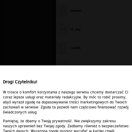
kareel
d_woj
sadek
WiXa
Drogi Czytelniku!
cieplutkiDARIUSZ
W trosce o komfort korzystania z naszego serwisu chcemy dostarczać Ci
coraz lepsze usługi oraz materiały redakcyjne. By móc to robić prosimy,
abyś wyraził zgodę na dopasowywanie treści marketingowych do Twoich
zachowań w serwisie. Zgoda ta pozwoli nam częściowo finansować rozwój
świadczonych usług.
Pamiętaj, że dbamy o Twoją prywatność. Nie zwiększymy zakresu
naszych uprawnień bez Twojej zgody. Zadbamy również o bezpieczeństwo
Twoich danych. Wyrażoną zgodę możesz wycofać w każdej chwili.