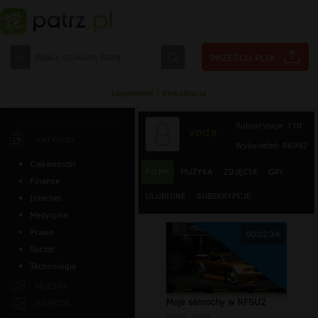
Logowanie
|
Rejestracja
Subskrypcje: 110
voda
ARTYKUŁY
Wyświetleń: 86992
Ciekawostki
FILMY
MUZYKA
ZDJĘCIA
GRY
Finanse
ULUBIONE
SUBSKRYPCJE
Internet
Medycyna
Prawo
00:02:34
Sprzęt
Technologia
MUZYKA
Moje samochy w NFSU2
ZDJĘCIA
autor:
voda