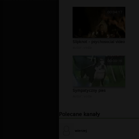
00:04:17
Slipknot - psychosocial video
autor:
voda
00:00:16
Sympatyczny pies
autor:
voda
Polecane kanały
wierzej