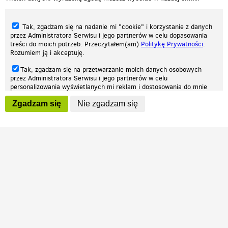
Tak, zgadzam się na nadanie mi "cookie" i korzystanie z danych
przez Administratora Serwisu i jego partnerów w celu dopasowania
treści do moich potrzeb. Przeczytałem(am)
Politykę Prywatności
.
Rozumiem ją i akceptuję.
Nasza strona internetowa używa plików cookies (tzw. ciasteczka) w celach
Tak, zgadzam się na przetwarzanie moich danych osobowych
statystycznych, reklamowych oraz funkcjonalnych. Dzięki nim możemy
przez Administratora Serwisu i jego partnerów w celu
indywidualnie dostosować stronę do twoich potrzeb. Każdy może zaakceptować
personalizowania wyświetlanych mi reklam i dostosowania do mnie
pliki cookies albo ma możliwość wyłączenia ich w przeglądarce, dzięki czemu nie
prezentowanych treści marketingowych. Przeczytałem(am)
Politykę
będą zbierane żadne informacje.
Zgadzam się
Nie zgadzam się
Prywatności
. Rozumiem ją i akceptuję.
Zapoznaj się z naszą polityką prywatności
Ok, rozumiem
Wyrażenie powyższych zgód jest dobrowolne i możesz je w dowolnym
momencie wycofać (na podstronie z
ustawieniami prywatności
),
odznaczając wybraną zgodę i klikając przycisk "nie zgadzam się", z
tym, że wycofanie zgody nie będzie miało wpływu na zgodność z
prawem przetwarzania na podstawie zgody, przed jej wycofaniem.
Patrz.pl
Strona główna
Regulamin