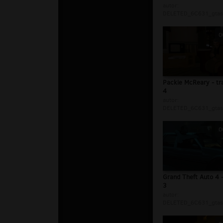
autor:
DELETED_6C631_gtasi
0
Packie McReary - tr
4
autor:
DELETED_6C631_gtasi
0
Grand Theft Auto 4 - 
3
autor:
DELETED_6C631_gtasi