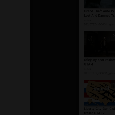
Grand Theft Auto IV
Lost And Damned Tra
autor:
DELETED_6C631_gtasi
0
Oficjalny spot rekl
GTA 4
autor:
DELETED_6C631_gtasi
0
Liberty City Gun Clu
trailer GTA IV