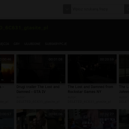
D_6C631_gtasite_pl
JĘCIA
GRY
ULUBIONE
SUBSKRYPCJE
0:00:46
00:01:08
00:20:59
s -
Drugi trailer The Lost and
The Lost and Damned from
The L
Damned - GTA IV
Rockstar Games NY
Johnn
autor:
autor:
autor:
te_pl
DELETED_6C631_gtasite_pl
DELETED_6C631_gtasite_pl
DELET
0:00:57
00:01:06
00:02:27