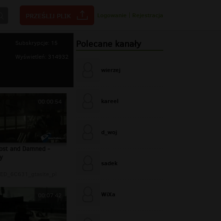
Logowanie
|
Rejestracja
Polecane kanały
Subskrypcje: 15
Wyświetleń: 314932
wierzej
kareel
00:00:54
d_woj
ost and Damned -
y
sadek
ED_6C631_gtasite_pl
WiXa
00:07:42