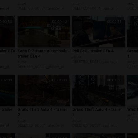
autor:
autor:
autor:
te_pl
DELETED_6C631_gtasite_pl
DELETED_6C631_gtasite_pl
DELET
0:00:30
00:00:40
00:00:33
ailer GTA
Karin Dilettante Automobile -
Phil Bell - trailer GTA 4
Grand 
trailer GTA 4
1
autor:
DELETED_6C631_gtasite_pl
autor:
autor:
te_pl
DELETED_6C631_gtasite_pl
DELET
0:02:03
00:01:03
00:01:03
trailer
Grand Theft Auto 4 - trailer
Grand Theft Auto 4 - trailer
Whiz M
2
1
autor:
DELET
autor:
autor:
te_pl
DELETED_6C631_gtasite_pl
DELETED_6C631_gtasite_pl