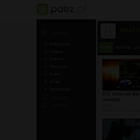
DELETE
ARTYKUŁY
Ciekawostki
FILMY
MUZYKA
ZD
Finanse
Internet
0
Medycyna
Prawo
Sprzęt
Technologia
GTA: Chinatown War
MUZYKA
Gameplay
ZDJĘCIA
autor:
DELETED_6C631_gtasi
0