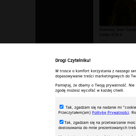
0
Steinway Beer Garde
trailer GTA 4
autor:
DELETED_6C631_gtasi
Drogi Czytelniku!
W trosce o komfort korzystania z naszego ser
dopasowywanie treści marketingowych do Two
Pamiętaj, że dbamy o Twoją prywatność. Nie
zgodę możesz wycofać w każdej chwili.
Tak, zgadzam się na nadanie mi "cookie"
Przeczytałem(am)
Politykę Prywatności
. R
Tak, zgadzam się na przetwarzanie moic
dostosowania do mnie prezentowanych tre