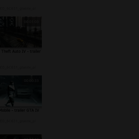
ED_6C631_gtasite_pl
00:01:03
Theft Auto IV - trailer
ED_6C631_gtasite_pl
00:00:33
obile - trailer GTA IV
ED_6C631_gtasite_pl