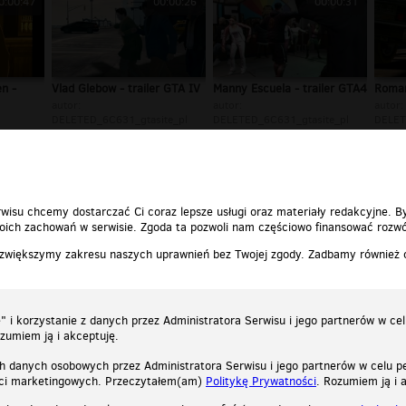
0:00:47
00:00:26
00:00:31
n -
Vlad Glebow - trailer GTA IV
Manny Escuela - trailer GTA4
Roman 
autor:
autor:
autor:
DELETED_6C631_gtasite_pl
DELETED_6C631_gtasite_pl
DELET
te_pl
wisu chcemy dostarczać Ci coraz lepsze usługi oraz materiały redakcyjne. B
ich zachowań w serwisie. Zgoda ta pozwoli nam częściowo finansować rozwó
 zwiększymy zakresu naszych uprawnień bez Twojej zgody. Zadbamy również
 i korzystanie z danych przez Administratora Serwisu i jego partnerów w ce
ozumiem ją i akceptuję.
h danych osobowych przez Administratora Serwisu i jego partnerów w celu pe
ści marketingowych. Przeczytałem(am)
Politykę Prywatności
. Rozumiem ją i 