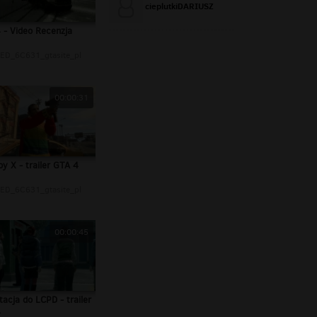
cieplutkiDARIUSZ
 - Video Recenzja
ED_6C631_gtasite_pl
00:00:31
oy X - trailer GTA 4
ED_6C631_gtasite_pl
00:00:45
tacja do LCPD - trailer
4