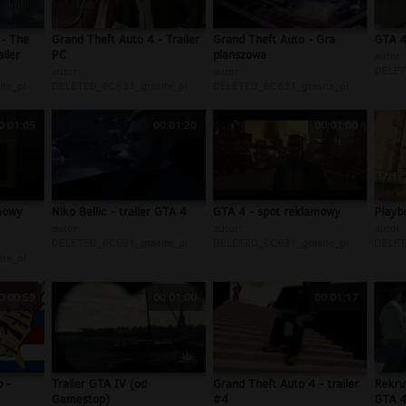
 - The
Grand Theft Auto 4 - Trailer
Grand Theft Auto - Gra
GTA 4
iler
PC
planszowa
autor:
DELET
autor:
autor:
te_pl
DELETED_6C631_gtasite_pl
DELETED_6C631_gtasite_pl
0:01:05
00:01:20
00:01:00
amowy
Niko Bellic - trailer GTA 4
GTA 4 - spot reklamowy
Playb
autor:
autor:
autor:
DELETED_6C631_gtasite_pl
DELETED_6C631_gtasite_pl
DELET
te_pl
0:00:59
00:01:00
00:01:17
b -
Trailer GTA IV (od
Grand Theft Auto 4 - trailer
Rekru
Gamestop)
#4
GTA 