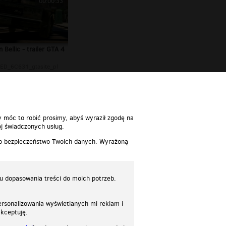
00:00:33
Bellic - trailer GTA 4
ED_6C631_gtasite_pl
y móc to robić prosimy, abyś wyraził zgodę na
j świadczonych usług.
 o bezpieczeństwo Twoich danych. Wyrażoną
lu dopasowania treści do moich potrzeb.
rsonalizowania wyświetlanych mi reklam i
akceptuję.