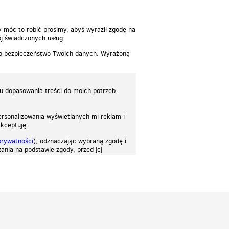
y móc to robić prosimy, abyś wyraził zgodę na
j świadczonych usług.
 o bezpieczeństwo Twoich danych. Wyrażoną
lu dopasowania treści do moich potrzeb.
rsonalizowania wyświetlanych mi reklam i
akceptuję.
prywatności
), odznaczając wybraną zgodę i
ania na podstawie zgody, przed jej
osować stronę do twoich potrzeb. Każdy może zaakceptować pliki cookies albo ma
cje.