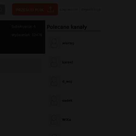
Logowanie
|
Rejestracja
Polecane kanały
Subskrypcje: 4
Wyświetleń: 32478
wierzej
kareel
d_woj
sadek
WiXa