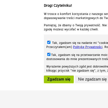
Drogi Czytelniku!
W trosce o komfort korzystania z naszego ser
dopasowywanie treści marketingowych do Two
Pamiętaj, że dbamy o Twoją prywatność. Nie
zgodę możesz wycofać w każdej chwili.
Tak, zgadzam się na nadanie mi "cookie"
Przeczytałem(am)
Politykę Prywatności
. R
Tak, zgadzam się na przetwarzanie moic
dostosowania do mnie prezentowanych tre
Wyrażenie powyższych zgód jest dobrowoln
klikając przycisk "nie zgadzam się", z tym
Nasza strona internetowa używa plików cookies (tzw. ciasteczka) w celach stat
wycofaniem.
moż
Zgadzam się
Nie zgadzam się