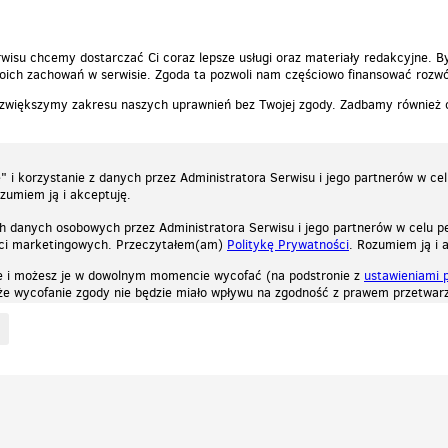
wisu chcemy dostarczać Ci coraz lepsze usługi oraz materiały redakcyjne. B
ich zachowań w serwisie. Zgoda ta pozwoli nam częściowo finansować rozwó
 zwiększymy zakresu naszych uprawnień bez Twojej zgody. Zadbamy również
 i korzystanie z danych przez Administratora Serwisu i jego partnerów w ce
ozumiem ją i akceptuję.
h danych osobowych przez Administratora Serwisu i jego partnerów w celu pe
ści marketingowych. Przeczytałem(am)
Politykę Prywatności
. Rozumiem ją i 
e i możesz je w dowolnym momencie wycofać (na podstronie z
ustawieniami 
, że wycofanie zgody nie będzie miało wpływu na zgodność z prawem przetwarz
ystycznych, reklamowych oraz funkcjonalnych. Dzięki nim możemy indywidualnie dost
liwość wyłączenia ich w przeglądarce, dzięki czemu nie będą zbierane żadne informa
Zapoznaj się z naszą polityką prywatności
Ok, rozumiem