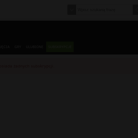
JĘCIA
GRY
ULUBIONE
SUBSKRYPCJE
osiada żadnych subskrypcji.