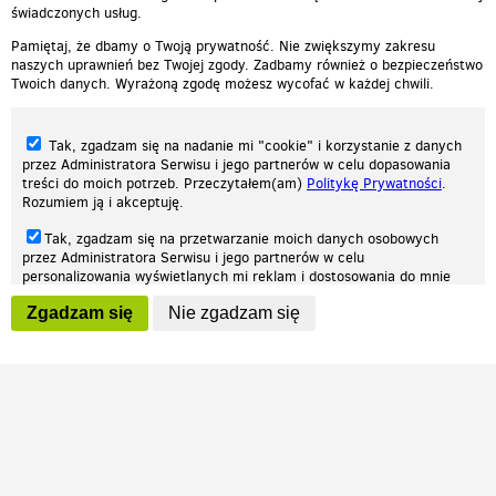
świadczonych usług.
Pamiętaj, że dbamy o Twoją prywatność. Nie zwiększymy zakresu
naszych uprawnień bez Twojej zgody. Zadbamy również o bezpieczeństwo
Twoich danych. Wyrażoną zgodę możesz wycofać w każdej chwili.
Tak, zgadzam się na nadanie mi "cookie" i korzystanie z danych
przez Administratora Serwisu i jego partnerów w celu dopasowania
treści do moich potrzeb. Przeczytałem(am)
Politykę Prywatności
.
Rozumiem ją i akceptuję.
Nasza strona internetowa używa plików cookies (tzw. ciasteczka) w celach
Tak, zgadzam się na przetwarzanie moich danych osobowych
statystycznych, reklamowych oraz funkcjonalnych. Dzięki nim możemy
przez Administratora Serwisu i jego partnerów w celu
indywidualnie dostosować stronę do twoich potrzeb. Każdy może zaakceptować
personalizowania wyświetlanych mi reklam i dostosowania do mnie
pliki cookies albo ma możliwość wyłączenia ich w przeglądarce, dzięki czemu nie
prezentowanych treści marketingowych. Przeczytałem(am)
Politykę
będą zbierane żadne informacje.
Zgadzam się
Nie zgadzam się
Prywatności
. Rozumiem ją i akceptuję.
Zapoznaj się z naszą polityką prywatności
Ok, rozumiem
Wyrażenie powyższych zgód jest dobrowolne i możesz je w dowolnym
momencie wycofać (na podstronie z
ustawieniami prywatności
),
odznaczając wybraną zgodę i klikając przycisk "nie zgadzam się", z
tym, że wycofanie zgody nie będzie miało wpływu na zgodność z
prawem przetwarzania na podstawie zgody, przed jej wycofaniem.