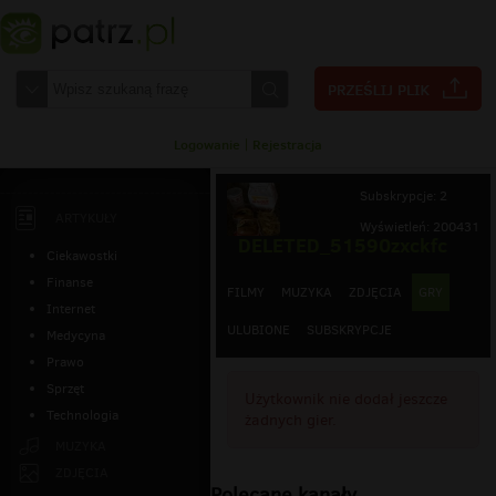
Logowanie
|
Rejestracja
Subskrypcje: 2
ARTYKUŁY
Wyświetleń: 200431
DELETED_51590zxckfc
Ciekawostki
Finanse
FILMY
MUZYKA
ZDJĘCIA
GRY
Internet
ULUBIONE
SUBSKRYPCJE
Medycyna
Prawo
Sprzęt
Użytkownik nie dodał jeszcze
Technologia
żadnych gier.
MUZYKA
ZDJĘCIA
Polecane kanały