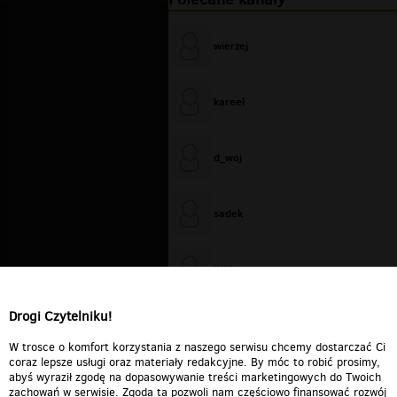
wierzej
kareel
d_woj
sadek
WiXa
Drogi Czytelniku!
cieplutkiDARIUSZ
W trosce o komfort korzystania z naszego serwisu chcemy dostarczać Ci
coraz lepsze usługi oraz materiały redakcyjne. By móc to robić prosimy,
abyś wyraził zgodę na dopasowywanie treści marketingowych do Twoich
zachowań w serwisie. Zgoda ta pozwoli nam częściowo finansować rozwój