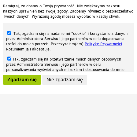
Pamiętaj, że dbamy o Twoją prywatność. Nie zwiększymy zakresu
naszych uprawnień bez Twojej zgody. Zadbamy również o bezpieczeństwo
Twoich danych. Wyrażoną zgodę możesz wycofać w każdej chwili.
Tak, zgadzam się na nadanie mi "cookie" i korzystanie z danych
przez Administratora Serwisu i jego partnerów w celu dopasowania
treści do moich potrzeb. Przeczytałem(am)
Politykę Prywatności
.
Rozumiem ją i akceptuję.
Nasza strona internetowa używa plików cookies (tzw. ciasteczka) w celach
Tak, zgadzam się na przetwarzanie moich danych osobowych
statystycznych, reklamowych oraz funkcjonalnych. Dzięki nim możemy
przez Administratora Serwisu i jego partnerów w celu
indywidualnie dostosować stronę do twoich potrzeb. Każdy może zaakceptować
personalizowania wyświetlanych mi reklam i dostosowania do mnie
pliki cookies albo ma możliwość wyłączenia ich w przeglądarce, dzięki czemu nie
prezentowanych treści marketingowych. Przeczytałem(am)
Politykę
będą zbierane żadne informacje.
Zgadzam się
Nie zgadzam się
Prywatności
. Rozumiem ją i akceptuję.
Zapoznaj się z naszą polityką prywatności
Ok, rozumiem
Wyrażenie powyższych zgód jest dobrowolne i możesz je w dowolnym
momencie wycofać (na podstronie z
ustawieniami prywatności
),
odznaczając wybraną zgodę i klikając przycisk "nie zgadzam się", z
tym, że wycofanie zgody nie będzie miało wpływu na zgodność z
prawem przetwarzania na podstawie zgody, przed jej wycofaniem.
Patrz.pl