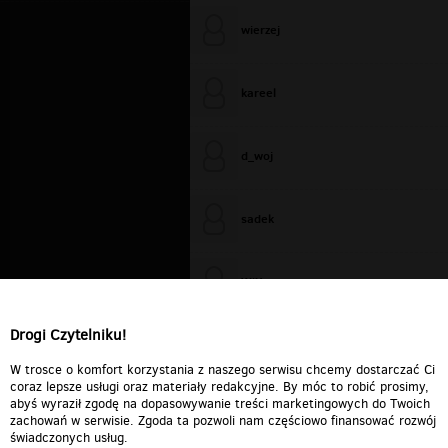
wierzej
kareel
d_woj
sadek
WiXa
Drogi Czytelniku!
cieplutkiDARIUSZ
W trosce o komfort korzystania z naszego serwisu chcemy dostarczać Ci
coraz lepsze usługi oraz materiały redakcyjne. By móc to robić prosimy,
abyś wyraził zgodę na dopasowywanie treści marketingowych do Twoich
zachowań w serwisie. Zgoda ta pozwoli nam częściowo finansować rozwój
świadczonych usług.