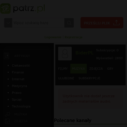
Logowanie
|
Rejestracja
Subskrypcje: 0
BiderPL
ARTYKUŁY
Wyświetleń: 2893
Ciekawostki
FILMY
MUZYKA
ZDJĘCIA
GRY
Finanse
ULUBIONE
SUBSKRYPCJE
Internet
Medycyna
Prawo
Użytkownik nie dodał jeszcze
Sprzęt
żadnych materiałów audio.
Technologia
MUZYKA
Polecane kanały
ZDJĘCIA