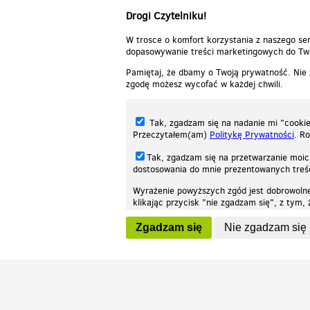
Drogi Czytelniku!
W trosce o komfort korzystania z naszego ser
dopasowywanie treści marketingowych do Two
Pamiętaj, że dbamy o Twoją prywatność. Nie
zgodę możesz wycofać w każdej chwili.
Tak, zgadzam się na nadanie mi "cookie"
Przeczytałem(am)
Politykę Prywatności
. R
Tak, zgadzam się na przetwarzanie moic
dostosowania do mnie prezentowanych tre
Wyrażenie powyższych zgód jest dobrowoln
klikając przycisk "nie zgadzam się", z tym
Nasza strona internetowa używa plików cookies (tzw. ciasteczka) w celach stat
wycofaniem.
moż
Zgadzam się
Nie zgadzam się