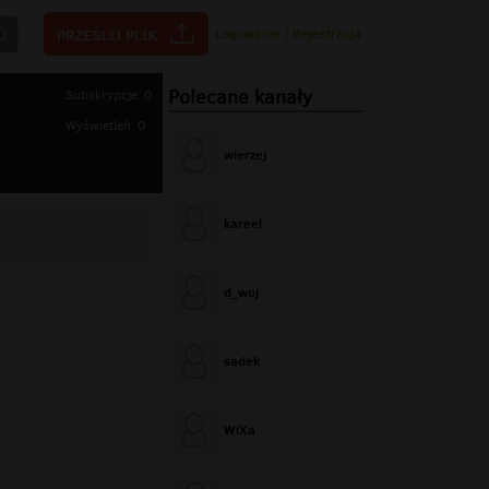
Logowanie
|
Rejestracja
Polecane kanały
Subskrypcje: 0
Wyświetleń: 0
wierzej
kareel
d_woj
sadek
WiXa