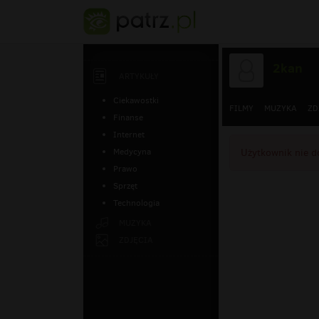
2kan
ARTYKUŁY
Ciekawostki
FILMY
MUZYKA
ZD
Finanse
Internet
Medycyna
Użytkownik nie do
Prawo
Sprzęt
Technologia
MUZYKA
ZDJĘCIA