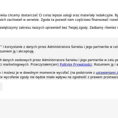
wisu chcemy dostarczać Ci coraz lepsze usługi oraz materiały redakcyjne. B
ich zachowań w serwisie. Zgoda ta pozwoli nam częściowo finansować rozwó
 zwiększymy zakresu naszych uprawnień bez Twojej zgody. Zadbamy również
 i korzystanie z danych przez Administratora Serwisu i jego partnerów w ce
ozumiem ją i akceptuję.
h danych osobowych przez Administratora Serwisu i jego partnerów w celu pe
ści marketingowych. Przeczytałem(am)
Politykę Prywatności
. Rozumiem ją i 
e i możesz je w dowolnym momencie wycofać (na podstronie z
ustawieniami 
, że wycofanie zgody nie będzie miało wpływu na zgodność z prawem przetwarz
ystycznych, reklamowych oraz funkcjonalnych. Dzięki nim możemy indywidualnie dost
liwość wyłączenia ich w przeglądarce, dzięki czemu nie będą zbierane żadne informa
Zapoznaj się z naszą polityką prywatności
Ok, rozumiem