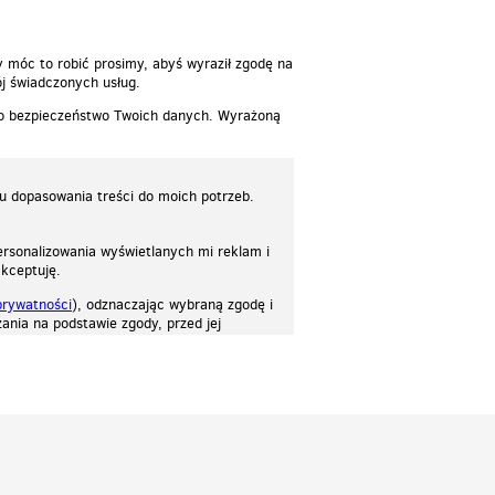
y móc to robić prosimy, abyś wyraził zgodę na
j świadczonych usług.
 o bezpieczeństwo Twoich danych. Wyrażoną
lu dopasowania treści do moich potrzeb.
rsonalizowania wyświetlanych mi reklam i
akceptuję.
prywatności
), odznaczając wybraną zgodę i
ania na podstawie zgody, przed jej
osować stronę do twoich potrzeb. Każdy może zaakceptować pliki cookies albo ma
cje.