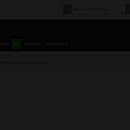
JĘCIA
GRY
ULUBIONE
SUBSKRYPCJE
dał jeszcze żadnych gier.