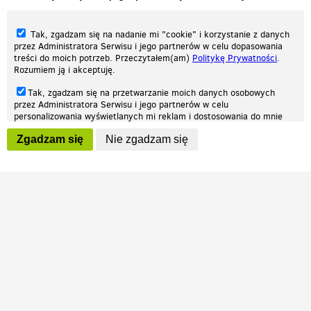
Tak, zgadzam się na nadanie mi "cookie" i korzystanie z danych
przez Administratora Serwisu i jego partnerów w celu dopasowania
treści do moich potrzeb. Przeczytałem(am)
Politykę Prywatności
.
Rozumiem ją i akceptuję.
Nasza strona internetowa używa plików cookies (tzw. ciasteczka) w celach
Tak, zgadzam się na przetwarzanie moich danych osobowych
statystycznych, reklamowych oraz funkcjonalnych. Dzięki nim możemy
przez Administratora Serwisu i jego partnerów w celu
indywidualnie dostosować stronę do twoich potrzeb. Każdy może zaakceptować
personalizowania wyświetlanych mi reklam i dostosowania do mnie
pliki cookies albo ma możliwość wyłączenia ich w przeglądarce, dzięki czemu nie
prezentowanych treści marketingowych. Przeczytałem(am)
Politykę
będą zbierane żadne informacje.
Zgadzam się
Nie zgadzam się
Prywatności
. Rozumiem ją i akceptuję.
Zapoznaj się z naszą polityką prywatności
Ok, rozumiem
Wyrażenie powyższych zgód jest dobrowolne i możesz je w dowolnym
momencie wycofać (na podstronie z
ustawieniami prywatności
),
odznaczając wybraną zgodę i klikając przycisk "nie zgadzam się", z
tym, że wycofanie zgody nie będzie miało wpływu na zgodność z
prawem przetwarzania na podstawie zgody, przed jej wycofaniem.
Patrz.pl
Strona główna
Regulamin