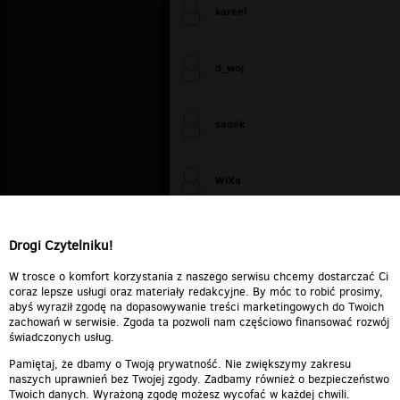
kareel
d_woj
sadek
WiXa
cieplutkiDARIUSZ
Drogi Czytelniku!
W trosce o komfort korzystania z naszego serwisu chcemy dostarczać Ci
coraz lepsze usługi oraz materiały redakcyjne. By móc to robić prosimy,
abyś wyraził zgodę na dopasowywanie treści marketingowych do Twoich
zachowań w serwisie. Zgoda ta pozwoli nam częściowo finansować rozwój
świadczonych usług.
Pamiętaj, że dbamy o Twoją prywatność. Nie zwiększymy zakresu
naszych uprawnień bez Twojej zgody. Zadbamy również o bezpieczeństwo
Twoich danych. Wyrażoną zgodę możesz wycofać w każdej chwili.