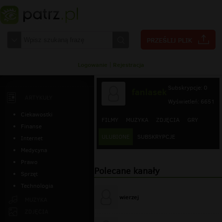
Logowanie
|
Rejestracja
Subskrypcje: 0
fanlasek
ARTYKUŁY
Wyświetleń: 6651
Ciekawostki
FILMY
MUZYKA
ZDJĘCIA
GRY
Finanse
ULUBIONE
SUBSKRYPCJE
Internet
Medycyna
Prawo
Polecane kanały
Sprzęt
Technologia
wierzej
MUZYKA
ZDJĘCIA