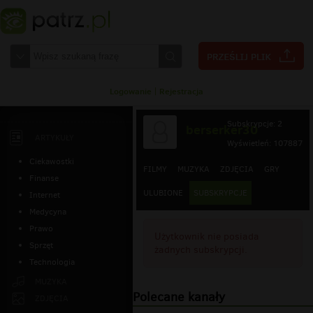
Logowanie
|
Rejestracja
Subskrypcje: 2
berserker30
ARTYKUŁY
Wyświetleń: 107887
Ciekawostki
FILMY
MUZYKA
ZDJĘCIA
GRY
Finanse
ULUBIONE
SUBSKRYPCJE
Internet
Medycyna
Prawo
Użytkownik nie posiada
Sprzęt
żadnych subskrypcji.
Technologia
MUZYKA
Polecane kanały
ZDJĘCIA