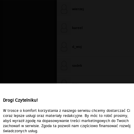
wierzej
kareel
d_woj
sadek
WiXa
Drogi Czytelniku!
cieplutkiDARIUSZ
W trosce o komfort korzystania z naszego serwisu chcemy dostarczać Ci
coraz lepsze usługi oraz materiały redakcyjne. By móc to robić prosimy,
abyś wyraził zgodę na dopasowywanie treści marketingowych do Twoich
zachowań w serwisie. Zgoda ta pozwoli nam częściowo finansować rozwój
świadczonych usług.