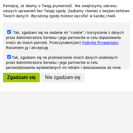
Pamiętaj, że dbamy o Twoją prywatność. Nie zwiększymy zakresu
naszych uprawnień bez Twojej zgody. Zadbamy również o bezpieczeństwo
Twoich danych. Wyrażoną zgodę możesz wycofać w każdej chwili.
Tak, zgadzam się na nadanie mi "cookie" i korzystanie z danych
przez Administratora Serwisu i jego partnerów w celu dopasowania
treści do moich potrzeb. Przeczytałem(am)
Politykę Prywatności
.
Rozumiem ją i akceptuję.
Nasza strona internetowa używa plików cookies (tzw. ciasteczka) w celach
Tak, zgadzam się na przetwarzanie moich danych osobowych
statystycznych, reklamowych oraz funkcjonalnych. Dzięki nim możemy
przez Administratora Serwisu i jego partnerów w celu
indywidualnie dostosować stronę do twoich potrzeb. Każdy może zaakceptować
personalizowania wyświetlanych mi reklam i dostosowania do mnie
pliki cookies albo ma możliwość wyłączenia ich w przeglądarce, dzięki czemu nie
prezentowanych treści marketingowych. Przeczytałem(am)
Politykę
będą zbierane żadne informacje.
Zgadzam się
Nie zgadzam się
Prywatności
. Rozumiem ją i akceptuję.
Zapoznaj się z naszą polityką prywatności
Ok, rozumiem
Wyrażenie powyższych zgód jest dobrowolne i możesz je w dowolnym
momencie wycofać (na podstronie z
ustawieniami prywatności
),
odznaczając wybraną zgodę i klikając przycisk "nie zgadzam się", z
tym, że wycofanie zgody nie będzie miało wpływu na zgodność z
prawem przetwarzania na podstawie zgody, przed jej wycofaniem.
Patrz.pl