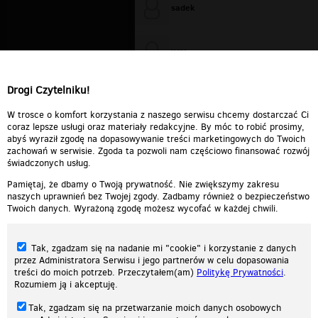
sadek
WiXa
Drogi Czytelniku!
cieplutkiDARIUSZ
W trosce o komfort korzystania z naszego serwisu chcemy dostarczać Ci
coraz lepsze usługi oraz materiały redakcyjne. By móc to robić prosimy,
abyś wyraził zgodę na dopasowywanie treści marketingowych do Twoich
zachowań w serwisie. Zgoda ta pozwoli nam częściowo finansować rozwój
świadczonych usług.
Pamiętaj, że dbamy o Twoją prywatność. Nie zwiększymy zakresu
naszych uprawnień bez Twojej zgody. Zadbamy również o bezpieczeństwo
Twoich danych. Wyrażoną zgodę możesz wycofać w każdej chwili.
Tak, zgadzam się na nadanie mi "cookie" i korzystanie z danych
przez Administratora Serwisu i jego partnerów w celu dopasowania
treści do moich potrzeb. Przeczytałem(am)
Politykę Prywatności
.
Rozumiem ją i akceptuję.
Nasza strona internetowa używa plików cookies (tzw. ciasteczka) w celach
Tak, zgadzam się na przetwarzanie moich danych osobowych
statystycznych, reklamowych oraz funkcjonalnych. Dzięki nim możemy