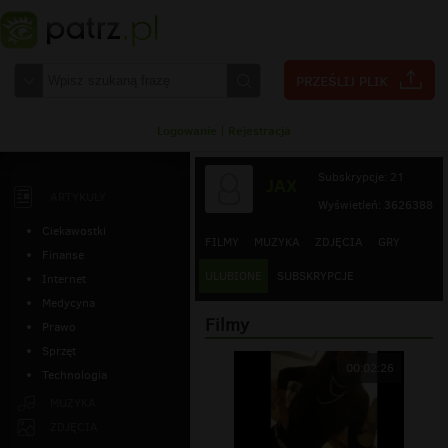
Logowanie
|
Rejestracja
Subskrypcje: 21
JAX
ARTYKUŁY
Wyświetleń: 3626388
Ciekawostki
FILMY
MUZYKA
ZDJĘCIA
GRY
Finanse
ULUBIONE
SUBSKRYPCJE
Internet
Medycyna
Filmy
Prawo
Sprzęt
00:02:26
Technologia
MUZYKA
ZDJĘCIA