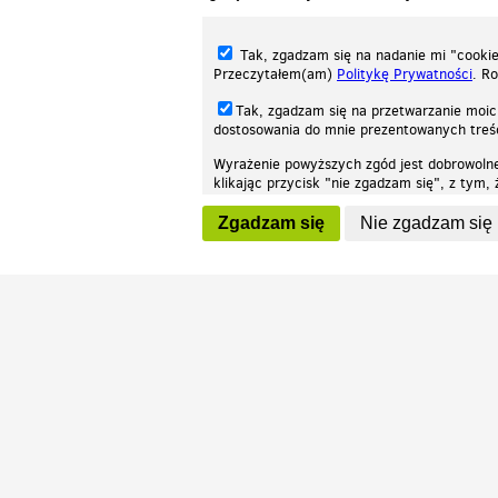
Tak, zgadzam się na nadanie mi "cookie"
Przeczytałem(am)
Politykę Prywatności
. R
Tak, zgadzam się na przetwarzanie moic
dostosowania do mnie prezentowanych tre
Wyrażenie powyższych zgód jest dobrowoln
klikając przycisk "nie zgadzam się", z tym
Nasza strona internetowa używa plików cookies (tzw. ciasteczka) w celach stat
wycofaniem.
moż
Zgadzam się
Nie zgadzam się