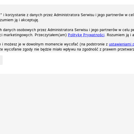
 i korzystanie z danych przez Administratora Serwisu i jego partnerów w ce
ozumiem ją i akceptuję.
h danych osobowych przez Administratora Serwisu i jego partnerów w celu pe
ści marketingowych. Przeczytałem(am)
Politykę Prywatności
. Rozumiem ją i 
e i możesz je w dowolnym momencie wycofać (na podstronie z
ustawieniami 
, że wycofanie zgody nie będzie miało wpływu na zgodność z prawem przetwarz
ystycznych, reklamowych oraz funkcjonalnych. Dzięki nim możemy indywidualnie dost
liwość wyłączenia ich w przeglądarce, dzięki czemu nie będą zbierane żadne informa
Zapoznaj się z naszą polityką prywatności
Ok, rozumiem