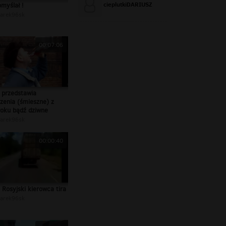
cieplutkiDARIUSZ
omyślał !
arek96sk
00:07:06
k przedstawia
zenia (śmieszne) z
roku bądź dziwne
arek96sk
00:00:40
 Rosyjski kierowca tira
arek96sk