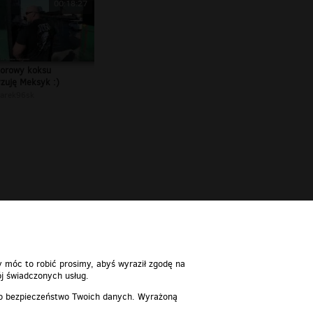
00:18:27
orowy koksu
yzuję Meksyk :)
arek96sk
y móc to robić prosimy, abyś wyraził zgodę na
j świadczonych usług.
 o bezpieczeństwo Twoich danych. Wyrażoną