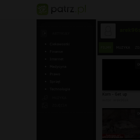
arek96
ARTYKUŁY
Ciekawostki
FILMY
MUZYKA
ZD
Finanse
Internet
0
Medycyna
Prawo
Sprzęt
Technologia
Korn - Get up
MUZYKA
autor:
arek96sk
ZDJĘCIA
0