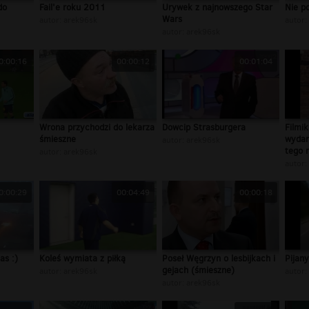
do
Fail'e roku 2011
Urywek z najnowszego Star
Nie p
Wars
autor:
arek96sk
autor:
autor:
arek96sk
0:00:16
00:00:12
00:01:04
Wrona przychodzi do lekarza
Dowcip Strasburgera
Filmi
śmieszne
wydar
autor:
arek96sk
tego 
autor:
arek96sk
autor:
0:00:29
00:04:49
00:00:18
as :)
Koleś wymiata z piłką
Poseł Węgrzyn o lesbijkach i
Pijany
gejach (śmieszne)
autor:
arek96sk
autor:
autor:
arek96sk