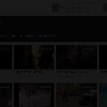
sk
JĘCIA
GRY
ULUBIONE
SUBSKRYPCJE
0:03:48
00:03:22
00:04:02
King of leon : On call
2011-07-04 20:21:16
Sound
autor:
arek96sk
autor:
arek96sk
autor:
0:00:25
00:08:35
00:01:30