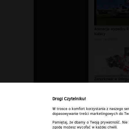
0
Animacja wypadku R
Kubicy
autor:
arek96sk
0
Zanurkował w śniegu
autor:
arek96sk
Drogi Czytelniku!
W trosce o komfort korzystania z naszego ser
dopasowywanie treści marketingowych do Two
Pamiętaj, że dbamy o Twoją prywatność. Nie
zgodę możesz wycofać w każdej chwili.