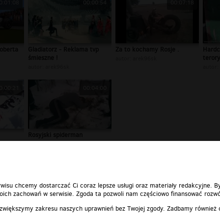
0:01:08
00:00:54
00:07:18
oberta
Gladiatorz - Reklama tvp
Za to kochamy Rosje .
Hardc
śmieszne !
teror
autor:
arek96sk
autor:
arek96sk
autor:
0:00:21
00:04:00
Rosyjski spiderman
autor:
arek96sk
wisu chcemy dostarczać Ci coraz lepsze usługi oraz materiały redakcyjne. B
ich zachowań w serwisie. Zgoda ta pozwoli nam częściowo finansować rozwó
 zwiększymy zakresu naszych uprawnień bez Twojej zgody. Zadbamy również