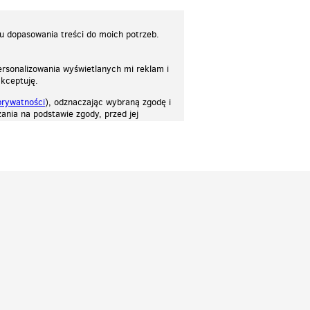
lu dopasowania treści do moich potrzeb.
rsonalizowania wyświetlanych mi reklam i
akceptuję.
prywatności
), odznaczając wybraną zgodę i
ania na podstawie zgody, przed jej
osować stronę do twoich potrzeb. Każdy może zaakceptować pliki cookies albo ma
cje.
Patrz.pl
Strona główna
Regulamin