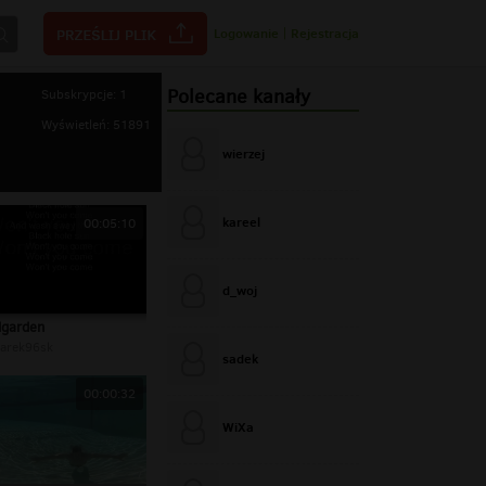
Logowanie
|
Rejestracja
Polecane kanały
Subskrypcje: 1
Wyświetleń: 51891
wierzej
kareel
00:05:10
d_woj
garden
arek96sk
sadek
00:00:32
WiXa