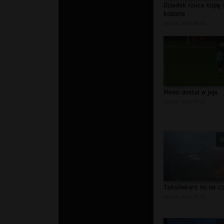
Dziadek rzuca kupą 
kobiete .
autor:
arek96sk
0
Messi dostał w jaja
autor:
arek96sk
0
Taksówkarz no na cz
autor:
arek96sk