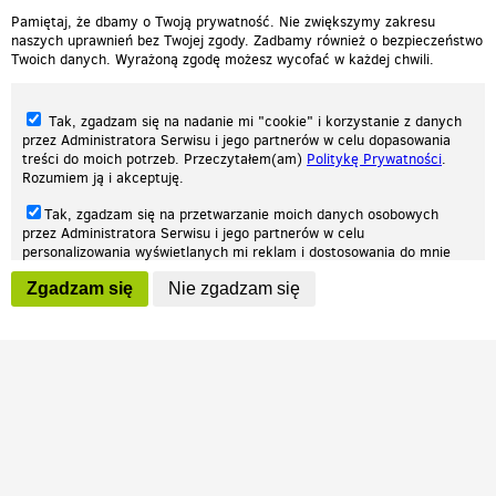
Pamiętaj, że dbamy o Twoją prywatność. Nie zwiększymy zakresu
naszych uprawnień bez Twojej zgody. Zadbamy również o bezpieczeństwo
Twoich danych. Wyrażoną zgodę możesz wycofać w każdej chwili.
Tak, zgadzam się na nadanie mi "cookie" i korzystanie z danych
przez Administratora Serwisu i jego partnerów w celu dopasowania
treści do moich potrzeb. Przeczytałem(am)
Politykę Prywatności
.
Rozumiem ją i akceptuję.
Nasza strona internetowa używa plików cookies (tzw. ciasteczka) w celach
Tak, zgadzam się na przetwarzanie moich danych osobowych
statystycznych, reklamowych oraz funkcjonalnych. Dzięki nim możemy
przez Administratora Serwisu i jego partnerów w celu
indywidualnie dostosować stronę do twoich potrzeb. Każdy może zaakceptować
personalizowania wyświetlanych mi reklam i dostosowania do mnie
pliki cookies albo ma możliwość wyłączenia ich w przeglądarce, dzięki czemu nie
prezentowanych treści marketingowych. Przeczytałem(am)
Politykę
będą zbierane żadne informacje.
Zgadzam się
Nie zgadzam się
Prywatności
. Rozumiem ją i akceptuję.
Zapoznaj się z naszą polityką prywatności
Ok, rozumiem
Wyrażenie powyższych zgód jest dobrowolne i możesz je w dowolnym
momencie wycofać (na podstronie z
ustawieniami prywatności
),
odznaczając wybraną zgodę i klikając przycisk "nie zgadzam się", z
tym, że wycofanie zgody nie będzie miało wpływu na zgodność z
prawem przetwarzania na podstawie zgody, przed jej wycofaniem.
Patrz.pl