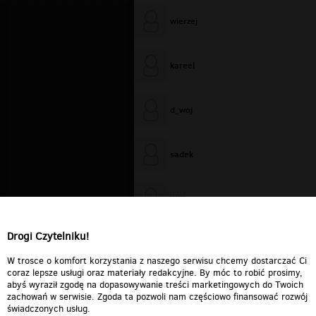
wierzej
kareel
d_woj
sadek
WiXa
Drogi Czytelniku!
cieplutkiDARIUSZ
W trosce o komfort korzystania z naszego serwisu chcemy dostarczać Ci
coraz lepsze usługi oraz materiały redakcyjne. By móc to robić prosimy,
abyś wyraził zgodę na dopasowywanie treści marketingowych do Twoich
zachowań w serwisie. Zgoda ta pozwoli nam częściowo finansować rozwój
świadczonych usług.