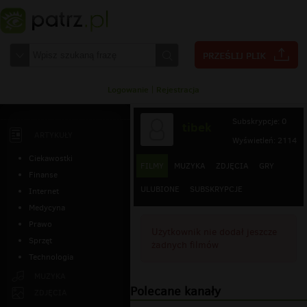
Logowanie
|
Rejestracja
Subskrypcje: 0
tibek
ARTYKUŁY
Wyświetleń: 2114
Ciekawostki
FILMY
MUZYKA
ZDJĘCIA
GRY
Finanse
ULUBIONE
SUBSKRYPCJE
Internet
Medycyna
Prawo
Użytkownik nie dodał jeszcze
Sprzęt
żadnych filmów
Technologia
MUZYKA
Polecane kanały
ZDJĘCIA