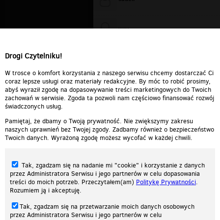
WiXa
Drogi Czytelniku!
cieplutkiDARIUSZ
W trosce o komfort korzystania z naszego serwisu chcemy dostarczać Ci
coraz lepsze usługi oraz materiały redakcyjne. By móc to robić prosimy,
abyś wyraził zgodę na dopasowywanie treści marketingowych do Twoich
zachowań w serwisie. Zgoda ta pozwoli nam częściowo finansować rozwój
świadczonych usług.
Pamiętaj, że dbamy o Twoją prywatność. Nie zwiększymy zakresu
naszych uprawnień bez Twojej zgody. Zadbamy również o bezpieczeństwo
Twoich danych. Wyrażoną zgodę możesz wycofać w każdej chwili.
Tak, zgadzam się na nadanie mi "cookie" i korzystanie z danych
przez Administratora Serwisu i jego partnerów w celu dopasowania
treści do moich potrzeb. Przeczytałem(am)
Politykę Prywatności
.
Rozumiem ją i akceptuję.
Nasza strona internetowa używa plików cookies (tzw. ciasteczka) w celach
Tak, zgadzam się na przetwarzanie moich danych osobowych
statystycznych, reklamowych oraz funkcjonalnych. Dzięki nim możemy
przez Administratora Serwisu i jego partnerów w celu