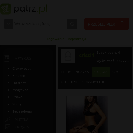
Logowanie
|
Rejestracja
Subskrypcje: 4
cristi1
ARTYKUŁY
Wyświetleń: 775776
Ciekawostki
FILMY
MUZYKA
ZDJĘCIA
GRY
Finanse
ULUBIONE
SUBSKRYPCJE
Internet
Medycyna
Prawo
Sprzęt
Technologia
MUZYKA
ZDJĘCIA