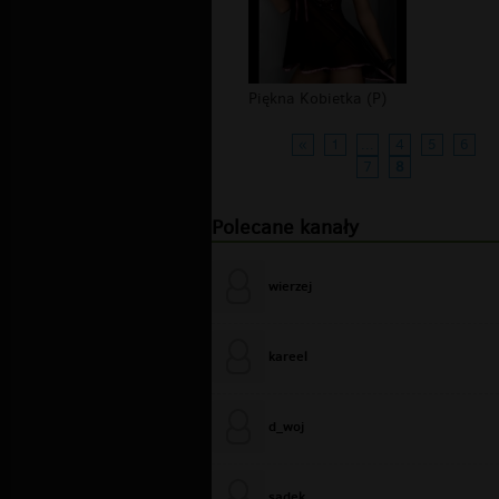
Piękna Kobietka (P)
«
1
...
4
5
6
7
8
Polecane kanały
wierzej
kareel
d_woj
sadek