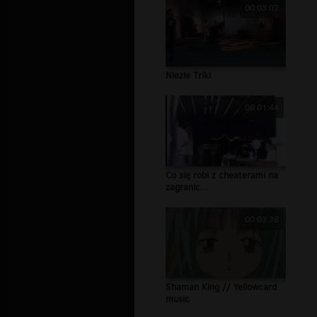
00:03:07
Niezłe Triki
00:01:44
Co się robi z cheaterami na
zagranic...
00:03:38
Shaman King // Yellowcard
music