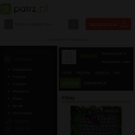
Logowanie
|
Rejestracja
Subskrypcje: 0
WOLEK
ARTYKUŁY
Wyświetleń: 4485
Ciekawostki
FILMY
MUZYKA
ZDJĘCIA
GRY
Finanse
ULUBIONE
SUBSKRYPCJE
Internet
Medycyna
Filmy
Prawo
Sprzęt
00:02:23
Technologia
MUZYKA
ZDJĘCIA