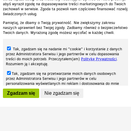
abyś wyraził zgodę na dopasowywanie treści marketingowych do Twoich
zachowań w serwisie. Zgoda ta pozwoli nam częściowo finansować rozwój
świadczonych usług.
Pamiętaj, że dbamy o Twoją prywatność. Nie zwiększymy zakresu
naszych uprawnień bez Twojej zgody. Zadbamy również o bezpieczeństwo
Twoich danych. Wyrażoną zgodę możesz wycofać w każdej chwili.
Tak, zgadzam się na nadanie mi "cookie" i korzystanie z danych
przez Administratora Serwisu i jego partnerów w celu dopasowania
treści do moich potrzeb. Przeczytałem(am)
Politykę Prywatności
.
Rozumiem ją i akceptuję.
Nasza strona internetowa używa plików cookies (tzw. ciasteczka) w celach
Tak, zgadzam się na przetwarzanie moich danych osobowych
statystycznych, reklamowych oraz funkcjonalnych. Dzięki nim możemy
przez Administratora Serwisu i jego partnerów w celu
indywidualnie dostosować stronę do twoich potrzeb. Każdy może zaakceptować
personalizowania wyświetlanych mi reklam i dostosowania do mnie
pliki cookies albo ma możliwość wyłączenia ich w przeglądarce, dzięki czemu nie
prezentowanych treści marketingowych. Przeczytałem(am)
Politykę
będą zbierane żadne informacje.
Zgadzam się
Nie zgadzam się
Prywatności
. Rozumiem ją i akceptuję.
Zapoznaj się z naszą polityką prywatności
Ok, rozumiem
Wyrażenie powyższych zgód jest dobrowolne i możesz je w dowolnym
momencie wycofać (na podstronie z
ustawieniami prywatności
),
odznaczając wybraną zgodę i klikając przycisk "nie zgadzam się", z
tym, że wycofanie zgody nie będzie miało wpływu na zgodność z
prawem przetwarzania na podstawie zgody, przed jej wycofaniem.