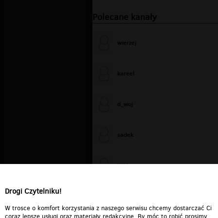
Polecane kanały
wierzej
kareel
d_woj
sadek
WiXa
Drogi Czytelniku!
cieplutkiDARIUSZ
W trosce o komfort korzystania z naszego serwisu chcemy dostarczać Ci
coraz lepsze usługi oraz materiały redakcyjne. By móc to robić prosimy,