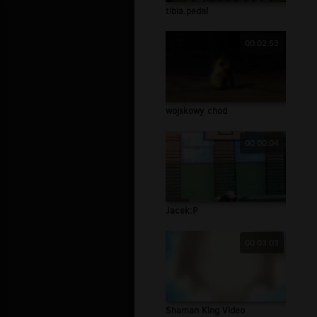
tibia.pedal
00:02:53
wojskowy chod
00:00:04
Jacek:P
00:03:03
Shaman King Video