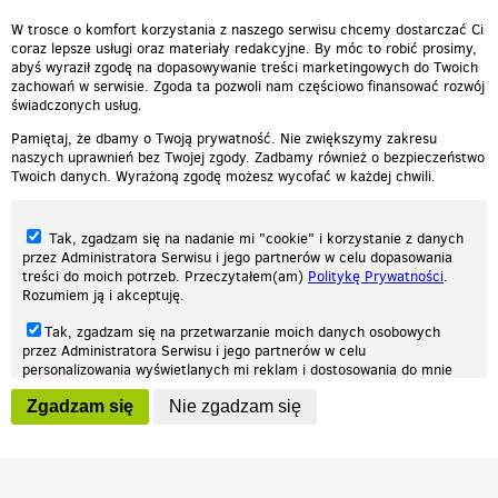
cieplutkiDARIUSZ
W trosce o komfort korzystania z naszego serwisu chcemy dostarczać Ci
coraz lepsze usługi oraz materiały redakcyjne. By móc to robić prosimy,
abyś wyraził zgodę na dopasowywanie treści marketingowych do Twoich
zachowań w serwisie. Zgoda ta pozwoli nam częściowo finansować rozwój
świadczonych usług.
Pamiętaj, że dbamy o Twoją prywatność. Nie zwiększymy zakresu
naszych uprawnień bez Twojej zgody. Zadbamy również o bezpieczeństwo
Twoich danych. Wyrażoną zgodę możesz wycofać w każdej chwili.
Tak, zgadzam się na nadanie mi "cookie" i korzystanie z danych
przez Administratora Serwisu i jego partnerów w celu dopasowania
treści do moich potrzeb. Przeczytałem(am)
Politykę Prywatności
.
Rozumiem ją i akceptuję.
Nasza strona internetowa używa plików cookies (tzw. ciasteczka) w celach
Tak, zgadzam się na przetwarzanie moich danych osobowych
statystycznych, reklamowych oraz funkcjonalnych. Dzięki nim możemy
przez Administratora Serwisu i jego partnerów w celu
indywidualnie dostosować stronę do twoich potrzeb. Każdy może zaakceptować
personalizowania wyświetlanych mi reklam i dostosowania do mnie
pliki cookies albo ma możliwość wyłączenia ich w przeglądarce, dzięki czemu nie
prezentowanych treści marketingowych. Przeczytałem(am)
Politykę
będą zbierane żadne informacje.
Zgadzam się
Nie zgadzam się
Prywatności
. Rozumiem ją i akceptuję.
Zapoznaj się z naszą polityką prywatności
Ok, rozumiem
Wyrażenie powyższych zgód jest dobrowolne i możesz je w dowolnym
momencie wycofać (na podstronie z
ustawieniami prywatności
),
odznaczając wybraną zgodę i klikając przycisk "nie zgadzam się", z