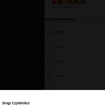
To jest futbol :)
Polecane kanały
wierzej
kareel
d_woj
sadek
WiXa
Drogi Czytelniku!