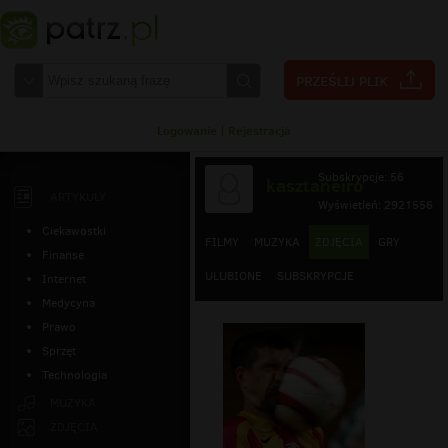
Logowanie
|
Rejestracja
Subskrypcje: 56
kasztaneiro
ARTYKUŁY
Wyświetleń: 2921556
Ciekawostki
FILMY
MUZYKA
ZDJĘCIA
GRY
Finanse
ULUBIONE
SUBSKRYPCJE
Internet
Medycyna
Prawo
Sprzęt
Technologia
MUZYKA
ZDJĘCIA