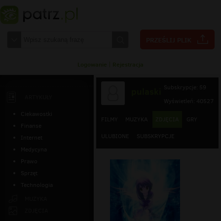
Logowanie
|
Rejestracja
Subskrypcje: 59
pulaski
ARTYKUŁY
Wyświetleń: 40527
Ciekawostki
FILMY
MUZYKA
ZDJĘCIA
GRY
Finanse
ULUBIONE
SUBSKRYPCJE
Internet
Medycyna
Prawo
Sprzęt
Technologia
MUZYKA
ZDJĘCIA