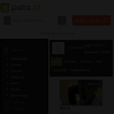
Logowanie
|
Rejestracja
Subskrypcje: 0
adasiek27
ARTYKUŁY
Wyświetleń: 23380
Ciekawostki
FILMY
MUZYKA
ZDJĘCIA
GRY
Finanse
ULUBIONE
SUBSKRYPCJE
Internet
Medycyna
Prawo
00:01:33
Sprzęt
Technologia
MUZYKA
Wykręt
ZDJĘCIA
autor:
adasiek27