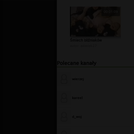
00:01:09
Śmiech bliźniaków
autor:
adasiek27
Polecane kanały
wierzej
kareel
d_woj