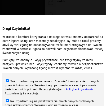
sadek
WiXa
Drogi Czytelniku!
cieplutkiDARIUSZ
W trosce o komfort korzystania z naszego serwisu chcemy dostarczać Ci
coraz lepsze usługi oraz materiały redakcyjne. By móc to robić prosimy,
abyś wyraził zgodę na dopasowywanie treści marketingowych do Twoich
zachowań w serwisie. Zgoda ta pozwoli nam częściowo finansować rozwój
świadczonych usług.
Pamiętaj, że dbamy o Twoją prywatność. Nie zwiększymy zakresu
naszych uprawnień bez Twojej zgody. Zadbamy również o bezpieczeństwo
Twoich danych. Wyrażoną zgodę możesz wycofać w każdej chwili.
Tak, zgadzam się na nadanie mi "cookie" i korzystanie z danych
przez Administratora Serwisu i jego partnerów w celu dopasowania
treści do moich potrzeb. Przeczytałem(am)
Politykę Prywatności
.
Rozumiem ją i akceptuję.
Nasza strona internetowa używa plików cookies (tzw. ciasteczka) w celach
Tak, zgadzam się na przetwarzanie moich danych osobowych
statystycznych, reklamowych oraz funkcjonalnych. Dzięki nim możemy
przez Administratora Serwisu i jego partnerów w celu