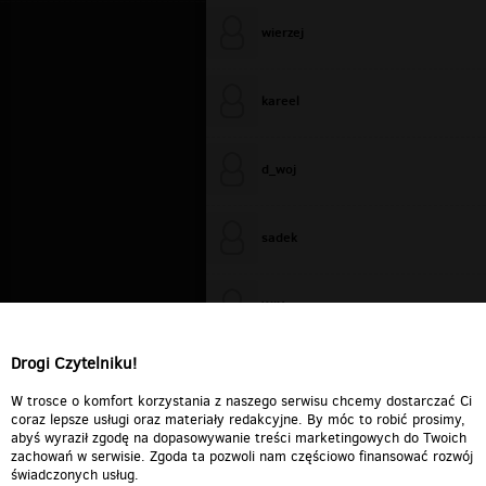
wierzej
kareel
d_woj
sadek
WiXa
Drogi Czytelniku!
cieplutkiDARIUSZ
W trosce o komfort korzystania z naszego serwisu chcemy dostarczać Ci
coraz lepsze usługi oraz materiały redakcyjne. By móc to robić prosimy,
abyś wyraził zgodę na dopasowywanie treści marketingowych do Twoich
zachowań w serwisie. Zgoda ta pozwoli nam częściowo finansować rozwój
świadczonych usług.