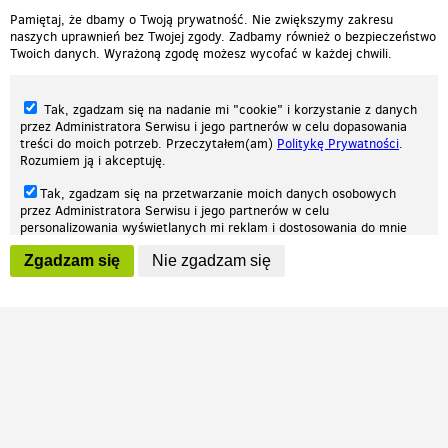
Pamiętaj, że dbamy o Twoją prywatność. Nie zwiększymy zakresu
naszych uprawnień bez Twojej zgody. Zadbamy również o bezpieczeństwo
Twoich danych. Wyrażoną zgodę możesz wycofać w każdej chwili.
Tak, zgadzam się na nadanie mi "cookie" i korzystanie z danych
przez Administratora Serwisu i jego partnerów w celu dopasowania
treści do moich potrzeb. Przeczytałem(am)
Politykę Prywatności
.
Rozumiem ją i akceptuję.
Nasza strona internetowa używa plików cookies (tzw. ciasteczka) w celach
Tak, zgadzam się na przetwarzanie moich danych osobowych
statystycznych, reklamowych oraz funkcjonalnych. Dzięki nim możemy
przez Administratora Serwisu i jego partnerów w celu
indywidualnie dostosować stronę do twoich potrzeb. Każdy może zaakceptować
personalizowania wyświetlanych mi reklam i dostosowania do mnie
pliki cookies albo ma możliwość wyłączenia ich w przeglądarce, dzięki czemu nie
prezentowanych treści marketingowych. Przeczytałem(am)
Politykę
będą zbierane żadne informacje.
Zgadzam się
Nie zgadzam się
Prywatności
. Rozumiem ją i akceptuję.
Zapoznaj się z naszą polityką prywatności
Ok, rozumiem
Wyrażenie powyższych zgód jest dobrowolne i możesz je w dowolnym
momencie wycofać (na podstronie z
ustawieniami prywatności
),
odznaczając wybraną zgodę i klikając przycisk "nie zgadzam się", z
tym, że wycofanie zgody nie będzie miało wpływu na zgodność z
prawem przetwarzania na podstawie zgody, przed jej wycofaniem.
Patrz.pl