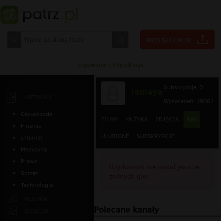
Logowanie
|
Rejestracja
Subskrypcje: 0
ramaya
ARTYKUŁY
Wyświetleń: 19051
Ciekawostki
FILMY
MUZYKA
ZDJĘCIA
GRY
Finanse
ULUBIONE
SUBSKRYPCJE
Internet
Medycyna
Prawo
Użytkownik nie dodał jeszcze
Sprzęt
żadnych gier.
Technologia
MUZYKA
Polecane kanały
ZDJĘCIA