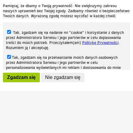
Pamiętaj, że dbamy o Twoją prywatność. Nie zwiększymy zakresu
naszych uprawnień bez Twojej zgody. Zadbamy również o bezpieczeństwo
Twoich danych. Wyrażoną zgodę możesz wycofać w każdej chwili.
Tak, zgadzam się na nadanie mi "cookie" i korzystanie z danych
przez Administratora Serwisu i jego partnerów w celu dopasowania
treści do moich potrzeb. Przeczytałem(am)
Politykę Prywatności
.
Rozumiem ją i akceptuję.
Nasza strona internetowa używa plików cookies (tzw. ciasteczka) w celach
Tak, zgadzam się na przetwarzanie moich danych osobowych
statystycznych, reklamowych oraz funkcjonalnych. Dzięki nim możemy
przez Administratora Serwisu i jego partnerów w celu
indywidualnie dostosować stronę do twoich potrzeb. Każdy może zaakceptować
personalizowania wyświetlanych mi reklam i dostosowania do mnie
pliki cookies albo ma możliwość wyłączenia ich w przeglądarce, dzięki czemu nie
prezentowanych treści marketingowych. Przeczytałem(am)
Politykę
będą zbierane żadne informacje.
Zgadzam się
Nie zgadzam się
Prywatności
. Rozumiem ją i akceptuję.
Zapoznaj się z naszą polityką prywatności
Ok, rozumiem
Wyrażenie powyższych zgód jest dobrowolne i możesz je w dowolnym
momencie wycofać (na podstronie z
ustawieniami prywatności
),
odznaczając wybraną zgodę i klikając przycisk "nie zgadzam się", z
tym, że wycofanie zgody nie będzie miało wpływu na zgodność z
prawem przetwarzania na podstawie zgody, przed jej wycofaniem.
Patrz.pl