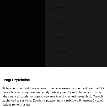
wierzej
kareel
d_woj
sadek
WiXa
Drogi Czytelniku!
cieplutkiDARIUSZ
W trosce o komfort korzystania z naszego serwisu chcemy dostarczać Ci
coraz lepsze usługi oraz materiały redakcyjne. By móc to robić prosimy,
abyś wyraził zgodę na dopasowywanie treści marketingowych do Twoich
zachowań w serwisie. Zgoda ta pozwoli nam częściowo finansować rozwój
świadczonych usług.