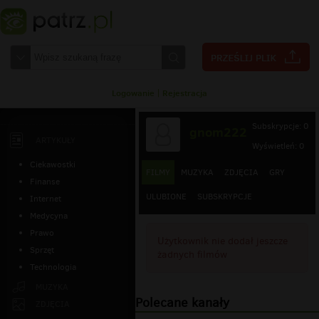
Logowanie
|
Rejestracja
Subskrypcje: 0
gnom222
ARTYKUŁY
Wyświetleń: 0
Ciekawostki
FILMY
MUZYKA
ZDJĘCIA
GRY
Finanse
ULUBIONE
SUBSKRYPCJE
Internet
Medycyna
Prawo
Użytkownik nie dodał jeszcze
Sprzęt
żadnych filmów
Technologia
MUZYKA
Polecane kanały
ZDJĘCIA