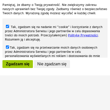
Pamiętaj, że dbamy o Twoją prywatność. Nie zwiększymy zakresu
naszych uprawnień bez Twojej zgody. Zadbamy również o bezpieczeństwo
Twoich danych. Wyrażoną zgodę możesz wycofać w każdej chwili.
Tak, zgadzam się na nadanie mi "cookie" i korzystanie z danych
przez Administratora Serwisu i jego partnerów w celu dopasowania
treści do moich potrzeb. Przeczytałem(am)
Politykę Prywatności
.
Rozumiem ją i akceptuję.
Nasza strona internetowa używa plików cookies (tzw. ciasteczka) w celach
Tak, zgadzam się na przetwarzanie moich danych osobowych
statystycznych, reklamowych oraz funkcjonalnych. Dzięki nim możemy
przez Administratora Serwisu i jego partnerów w celu
indywidualnie dostosować stronę do twoich potrzeb. Każdy może zaakceptować
personalizowania wyświetlanych mi reklam i dostosowania do mnie
pliki cookies albo ma możliwość wyłączenia ich w przeglądarce, dzięki czemu nie
prezentowanych treści marketingowych. Przeczytałem(am)
Politykę
będą zbierane żadne informacje.
Zgadzam się
Nie zgadzam się
Prywatności
. Rozumiem ją i akceptuję.
Zapoznaj się z naszą polityką prywatności
Ok, rozumiem
Wyrażenie powyższych zgód jest dobrowolne i możesz je w dowolnym
momencie wycofać (na podstronie z
ustawieniami prywatności
),
odznaczając wybraną zgodę i klikając przycisk "nie zgadzam się", z
tym, że wycofanie zgody nie będzie miało wpływu na zgodność z
prawem przetwarzania na podstawie zgody, przed jej wycofaniem.
Patrz.pl