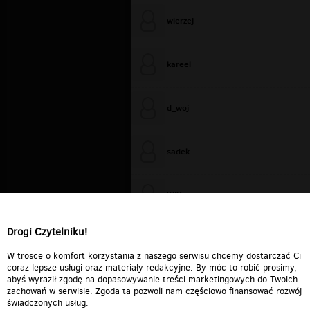
wierzej
kareel
d_woj
sadek
WiXa
Drogi Czytelniku!
cieplutkiDARIUSZ
W trosce o komfort korzystania z naszego serwisu chcemy dostarczać Ci
coraz lepsze usługi oraz materiały redakcyjne. By móc to robić prosimy,
abyś wyraził zgodę na dopasowywanie treści marketingowych do Twoich
zachowań w serwisie. Zgoda ta pozwoli nam częściowo finansować rozwój
świadczonych usług.