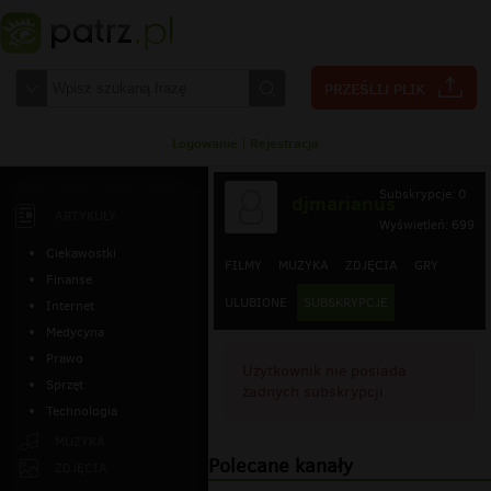
Logowanie
|
Rejestracja
Subskrypcje: 0
djmarianus
ARTYKUŁY
Wyświetleń: 699
Ciekawostki
FILMY
MUZYKA
ZDJĘCIA
GRY
Finanse
ULUBIONE
SUBSKRYPCJE
Internet
Medycyna
Prawo
Użytkownik nie posiada
Sprzęt
żadnych subskrypcji.
Technologia
MUZYKA
Polecane kanały
ZDJĘCIA