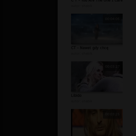
C T - You Are The One I Care
autor:
shabik
00:04:05
CT - Nawet gdy chcę
autor:
shabik
00:03:27
Libido
autor:
shabik
00:03:25