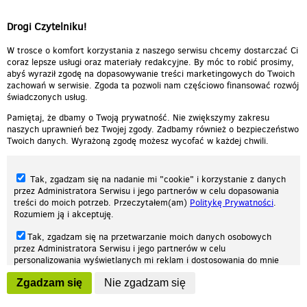
Drogi Czytelniku!
cieplutkiDARIUSZ
W trosce o komfort korzystania z naszego serwisu chcemy dostarczać Ci
coraz lepsze usługi oraz materiały redakcyjne. By móc to robić prosimy,
abyś wyraził zgodę na dopasowywanie treści marketingowych do Twoich
zachowań w serwisie. Zgoda ta pozwoli nam częściowo finansować rozwój
świadczonych usług.
Pamiętaj, że dbamy o Twoją prywatność. Nie zwiększymy zakresu
naszych uprawnień bez Twojej zgody. Zadbamy również o bezpieczeństwo
Twoich danych. Wyrażoną zgodę możesz wycofać w każdej chwili.
Tak, zgadzam się na nadanie mi "cookie" i korzystanie z danych
przez Administratora Serwisu i jego partnerów w celu dopasowania
treści do moich potrzeb. Przeczytałem(am)
Politykę Prywatności
.
Rozumiem ją i akceptuję.
Nasza strona internetowa używa plików cookies (tzw. ciasteczka) w celach
Tak, zgadzam się na przetwarzanie moich danych osobowych
statystycznych, reklamowych oraz funkcjonalnych. Dzięki nim możemy
przez Administratora Serwisu i jego partnerów w celu
indywidualnie dostosować stronę do twoich potrzeb. Każdy może zaakceptować
personalizowania wyświetlanych mi reklam i dostosowania do mnie
pliki cookies albo ma możliwość wyłączenia ich w przeglądarce, dzięki czemu nie
prezentowanych treści marketingowych. Przeczytałem(am)
Politykę
będą zbierane żadne informacje.
Zgadzam się
Nie zgadzam się
Prywatności
. Rozumiem ją i akceptuję.
Zapoznaj się z naszą polityką prywatności
Ok, rozumiem
Wyrażenie powyższych zgód jest dobrowolne i możesz je w dowolnym