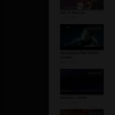
Korn ft Amy Lee
autor:
shabik
00:04:20
Apocalyptica feat Cristina
Scabbia
autor:
shabik
00:04:16
dekodery i anteny
autor:
shabik
00:04:21