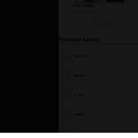
Vena Valley
autor:
shabik
1
2
»
Polecane kanały
wierzej
kareel
d_woj
sadek
WiXa