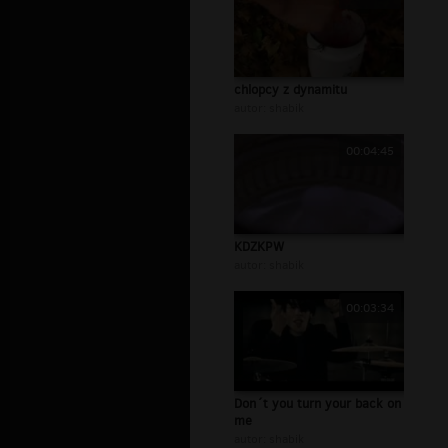
chlopcy z dynamitu
autor:
shabik
00:04:45
KDZKPW
autor:
shabik
00:03:34
Don´t you turn your back on
me
autor:
shabik