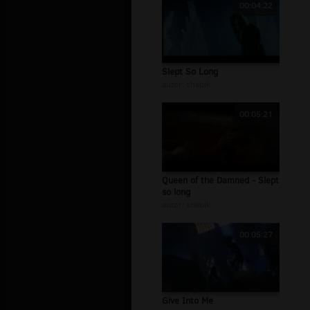
00:04:22
Slept So Long
autor:
shabik
00:05:21
Queen of the Damned - Slept
so long
autor:
shabik
00:05:27
Give Into Me