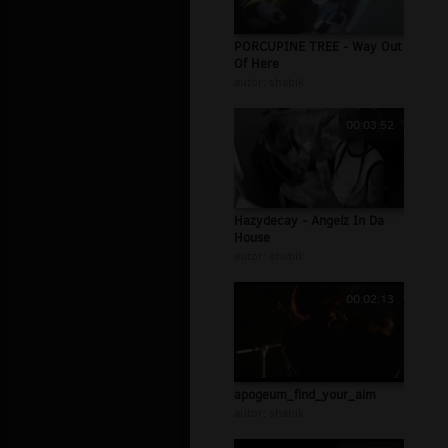
PORCUPINE TREE - Way Out
Of Here
autor:
shabik
00:03:52
Hazydecay - Angelz In Da
House
autor:
shabik
00:02:13
apogeum_find_your_aim
autor:
shabik