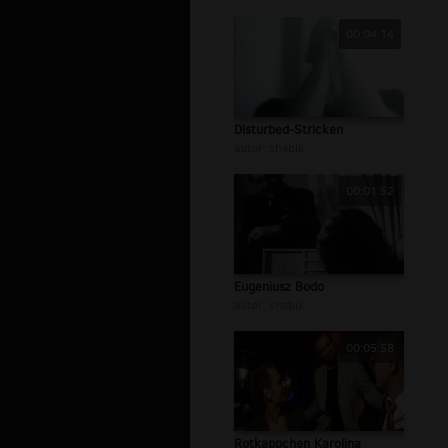
00:04:14
Disturbed-Stricken
autor:
shabik
00:01:52
Eugeniusz Bodo
autor:
shabik
00:05:58
Rotkappchen Karolina