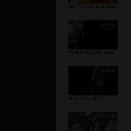
Hambrrrrrrryda from poland
autor:
shabik
00:04:54
MY RUIN-Ready For Blood
autor:
shabik
00:03:46
Otep - Buried Alive
autor:
shabik
00:04:16