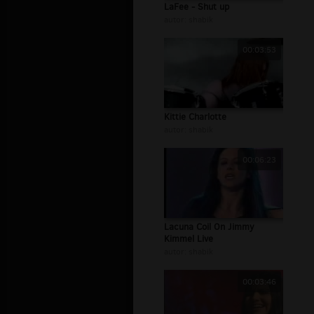
LaFee - Shut up
autor:
shabik
00:03:53
Kittie Charlotte
autor:
shabik
00:06:23
Lacuna Coil On Jimmy
Kimmel Live
autor:
shabik
00:03:46