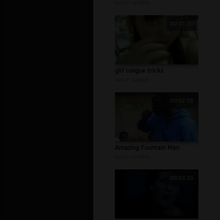
autor:
shabik
00:01:20
girl tongue tricks
autor:
shabik
00:02:28
Amazing Fountain Man
autor:
shabik
00:03:35