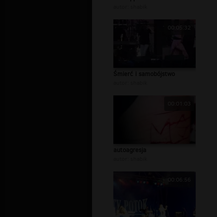
autor:
shabik
00:05:32
Śmierć i samobójstwo
autor:
shabik
00:01:03
autoagresja
autor:
shabik
00:06:56