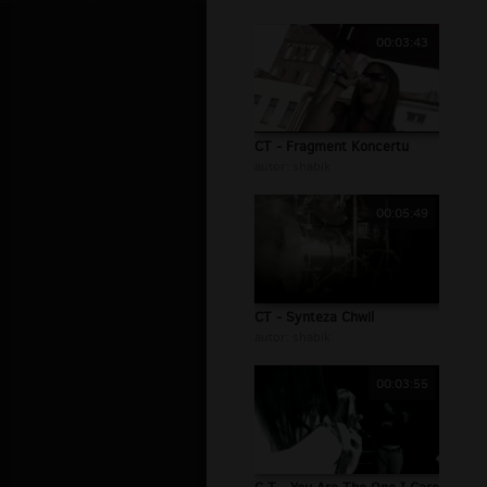
00:03:43
CT - Fragment Koncertu
autor:
shabik
00:05:49
CT - Synteza Chwil
autor:
shabik
00:03:55