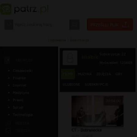
Logowanie
|
Rejestracja
Subskrypcje: 22
shabik
ARTYKUŁY
Wyświetleń: 125669
Ciekawostki
FILMY
MUZYKA
ZDJĘCIA
GRY
Finanse
ULUBIONE
SUBSKRYPCJE
Internet
Medycyna
Prawo
00:04:00
Sprzęt
Technologia
MUZYKA
CT - Dobranocka
ZDJĘCIA
autor:
shabik