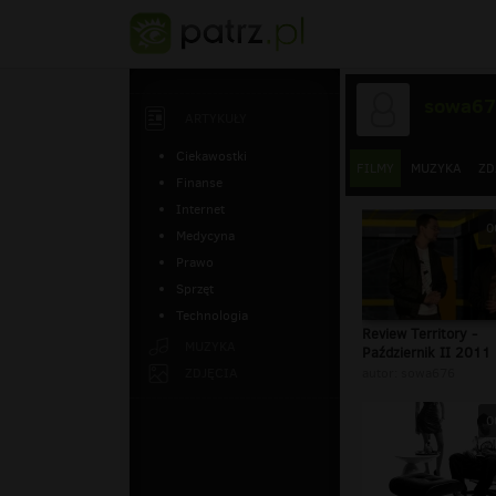
sowa6
ARTYKUŁY
Ciekawostki
FILMY
MUZYKA
ZD
Finanse
Internet
0
Medycyna
Prawo
Sprzęt
Technologia
Review Territory -
MUZYKA
Październik II 2011
ZDJĘCIA
autor:
sowa676
0