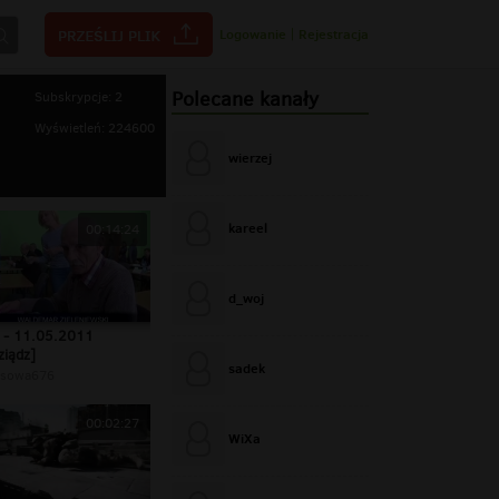
Logowanie
|
Rejestracja
Polecane kanały
Subskrypcje: 2
Wyświetleń: 224600
wierzej
kareel
00:14:24
d_woj
- 11.05.2011
ziądz]
sadek
sowa676
00:02:27
WiXa