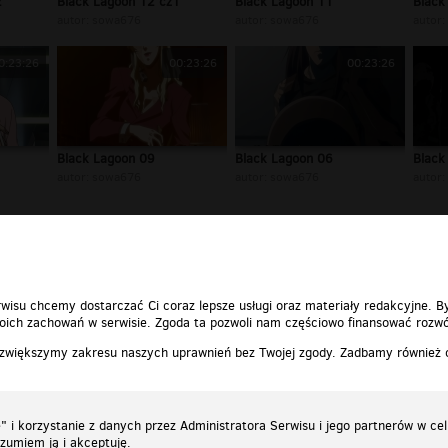
2
Black Lagoon 12 cz1
Black Lagoon 11
Black
autor:
sowa676
autor:
sowa676
autor:
0:23:26
00:23:26
00:23:26
Black Lagoon 09
Black Lagoon 06
Black
autor:
sowa676
autor:
sowa676
autor:
1
2
3
4
»
wisu chcemy dostarczać Ci coraz lepsze usługi oraz materiały redakcyjne. B
ich zachowań w serwisie. Zgoda ta pozwoli nam częściowo finansować rozwó
 zwiększymy zakresu naszych uprawnień bez Twojej zgody. Zadbamy również
 i korzystanie z danych przez Administratora Serwisu i jego partnerów w ce
ozumiem ją i akceptuję.