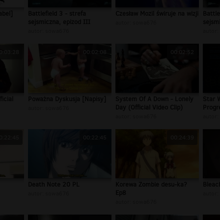
abel]
Battlefield 3 - strefa
Czesław Mozil świruje na wizji
Battle
sejsmiczna, epizod III
sejsmi
autor:
sowa676
autor:
sowa676
autor:
0:03:28
00:02:08
00:02:52
icial
Poważna Dyskusja [Napisy]
System Of A Down - Lonely
Star 
Day (Official Video Clip)
Progr
autor:
sowa676
autor:
sowa676
autor:
0:22:45
00:22:45
00:24:39
Death Note 20 PL
Korewa Zombie desu-ka?
Bleac
Ep8
autor:
sowa676
autor:
autor:
sowa676