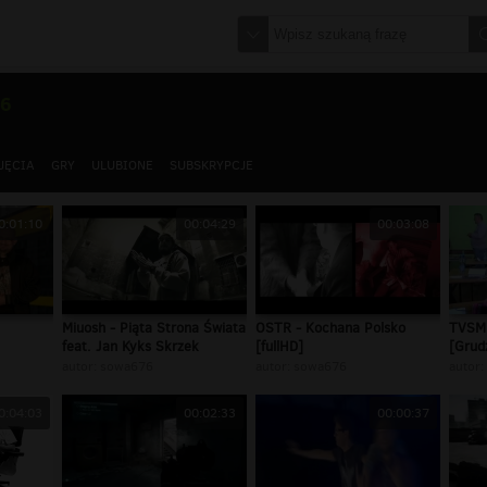
76
JĘCIA
GRY
ULUBIONE
SUBSKRYPCJE
0:01:10
00:04:29
00:03:08
Miuosh - Piąta Strona Świata
OSTR - Kochana Polsko
TVSM 
feat. Jan Kyks Skrzek
[fullHD]
[Grud
autor:
sowa676
autor:
sowa676
autor:
0:04:03
00:02:33
00:00:37