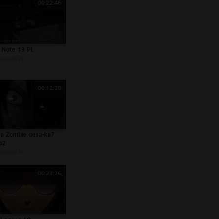
00:22:46
 Note 19 PL
sowa676
00:12:20
a Zombie desu-ka?
p2
sowa676
00:23:26