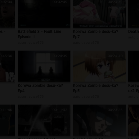
0:02:04
00:02:49
00:24:39
s -
Battlefield 3 - Fault Line
Korewa Zombie desu-ka?
Death
Episode 1
Ep7
autor:
autor:
sowa676
autor:
sowa676
0:45:30
00:24:39
00:24:40
Korewa Zombie desu-ka?
Korewa Zombie desu-ka?
Korew
Ep4
Ep5
cz2 E
autor:
sowa676
autor:
sowa676
autor:
0:11:46
00:11:42
00:23:26