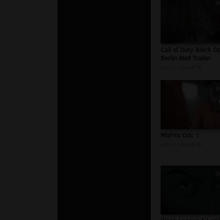
0
Call of Duty Black Op
Berlin Wall Trailer
autor:
sowa676
0
MisFits Odc 1
autor:
sowa676
0