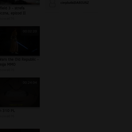
cieplutkiDARIUSZ
field 3 - strefa
czna, epizod II
sowa676
00:02:20
Wars the Old Republic -
esja MMO
sowa676
00:24:04
h 310 PL
sowa676