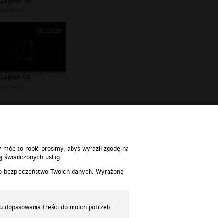
 Lagoon 10
sowa676
00:23:26
 Lagoon 05
sowa676
y móc to robić prosimy, abyś wyraził zgodę na
j świadczonych usług.
 o bezpieczeństwo Twoich danych. Wyrażoną
lu dopasowania treści do moich potrzeb.