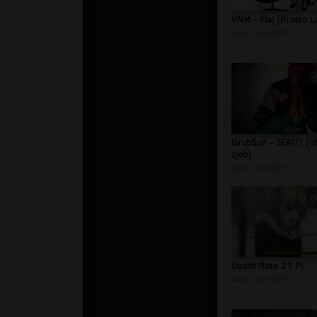
VNM - Flaj [Prosto L
autor:
sowa676
0
GrubSon - JEA?!? (off
zjeb)
autor:
sowa676
0
Death Note 21 PL
autor:
sowa676