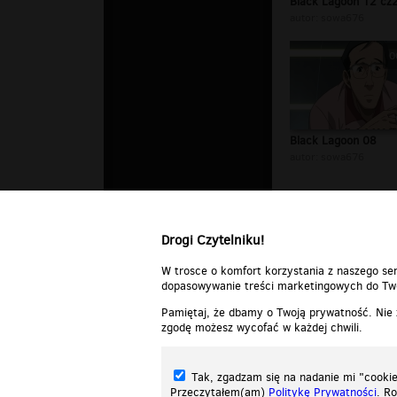
Black Lagoon 12 cz
autor:
sowa676
0
Black Lagoon 08
autor:
sowa676
Drogi Czytelniku!
W trosce o komfort korzystania z naszego ser
dopasowywanie treści marketingowych do Two
Pamiętaj, że dbamy o Twoją prywatność. Nie
zgodę możesz wycofać w każdej chwili.
Tak, zgadzam się na nadanie mi "cookie"
Przeczytałem(am)
Politykę Prywatności
. R