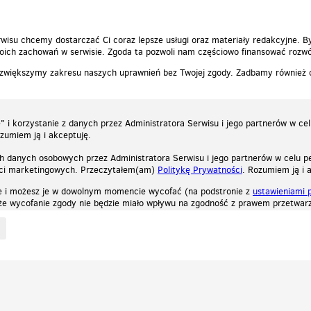
wisu chcemy dostarczać Ci coraz lepsze usługi oraz materiały redakcyjne. B
ich zachowań w serwisie. Zgoda ta pozwoli nam częściowo finansować rozwó
 zwiększymy zakresu naszych uprawnień bez Twojej zgody. Zadbamy również
 i korzystanie z danych przez Administratora Serwisu i jego partnerów w ce
ozumiem ją i akceptuję.
h danych osobowych przez Administratora Serwisu i jego partnerów w celu pe
ści marketingowych. Przeczytałem(am)
Politykę Prywatności
. Rozumiem ją i 
e i możesz je w dowolnym momencie wycofać (na podstronie z
ustawieniami 
, że wycofanie zgody nie będzie miało wpływu na zgodność z prawem przetwarz
ystycznych, reklamowych oraz funkcjonalnych. Dzięki nim możemy indywidualnie dost
liwość wyłączenia ich w przeglądarce, dzięki czemu nie będą zbierane żadne informa
Zapoznaj się z naszą polityką prywatności
Ok, rozumiem