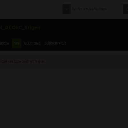
D_DCCBC_Krigen
JĘCIA
GRY
ULUBIONE
SUBSKRYPCJE
dał jeszcze żadnych gier.