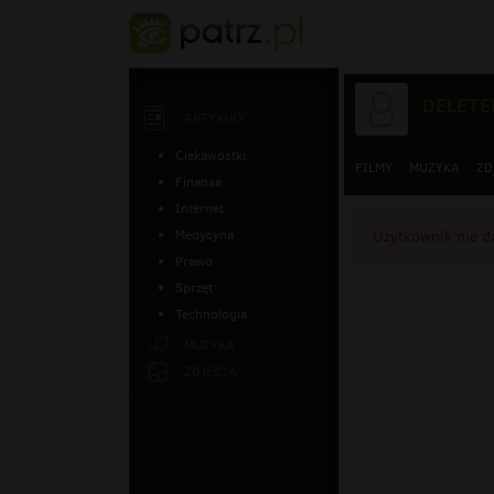
DELETE
ARTYKUŁY
Ciekawostki
FILMY
MUZYKA
ZD
Finanse
Internet
Medycyna
Użytkownik nie do
Prawo
Sprzęt
Technologia
MUZYKA
ZDJĘCIA