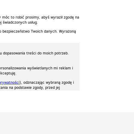
y móc to robić prosimy, abyś wyraził zgodę na
j świadczonych usług.
 o bezpieczeństwo Twoich danych. Wyrażoną
lu dopasowania treści do moich potrzeb.
rsonalizowania wyświetlanych mi reklam i
akceptuję.
prywatności
), odznaczając wybraną zgodę i
ania na podstawie zgody, przed jej
osować stronę do twoich potrzeb. Każdy może zaakceptować pliki cookies albo ma
cje.