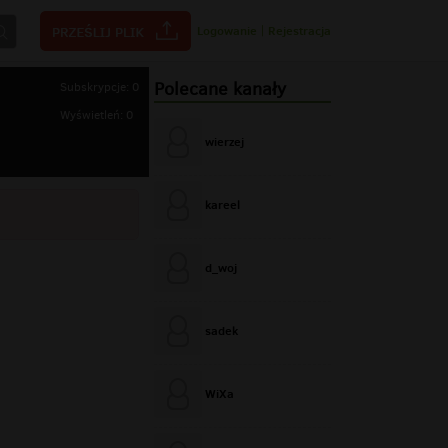
Logowanie
|
Rejestracja
Polecane kanały
Subskrypcje: 0
Wyświetleń: 0
wierzej
kareel
d_woj
sadek
WiXa