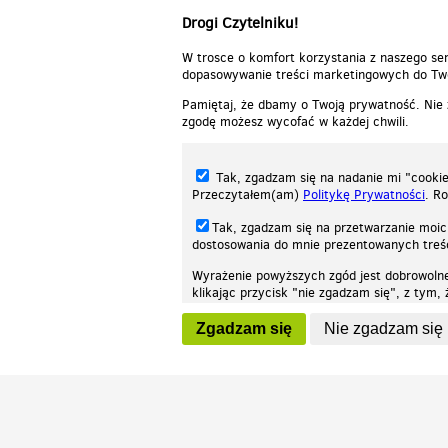
Drogi Czytelniku!
W trosce o komfort korzystania z naszego ser
dopasowywanie treści marketingowych do Two
Pamiętaj, że dbamy o Twoją prywatność. Nie
zgodę możesz wycofać w każdej chwili.
Tak, zgadzam się na nadanie mi "cookie"
Przeczytałem(am)
Politykę Prywatności
. R
Tak, zgadzam się na przetwarzanie moic
dostosowania do mnie prezentowanych tre
Wyrażenie powyższych zgód jest dobrowoln
klikając przycisk "nie zgadzam się", z tym
Nasza strona internetowa używa plików cookies (tzw. ciasteczka) w celach stat
wycofaniem.
moż
Zgadzam się
Nie zgadzam się