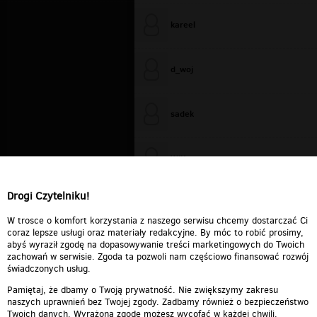
kareel
d_woj
sadek
WiXa
Drogi Czytelniku!
cieplutkiDARIUSZ
W trosce o komfort korzystania z naszego serwisu chcemy dostarczać Ci
coraz lepsze usługi oraz materiały redakcyjne. By móc to robić prosimy,
abyś wyraził zgodę na dopasowywanie treści marketingowych do Twoich
zachowań w serwisie. Zgoda ta pozwoli nam częściowo finansować rozwój
świadczonych usług.
Pamiętaj, że dbamy o Twoją prywatność. Nie zwiększymy zakresu
naszych uprawnień bez Twojej zgody. Zadbamy również o bezpieczeństwo
Twoich danych. Wyrażoną zgodę możesz wycofać w każdej chwili.