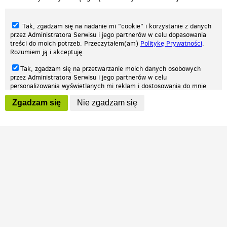
Tak, zgadzam się na nadanie mi "cookie" i korzystanie z danych
przez Administratora Serwisu i jego partnerów w celu dopasowania
treści do moich potrzeb. Przeczytałem(am)
Politykę Prywatności
.
Rozumiem ją i akceptuję.
Nasza strona internetowa używa plików cookies (tzw. ciasteczka) w celach
Tak, zgadzam się na przetwarzanie moich danych osobowych
statystycznych, reklamowych oraz funkcjonalnych. Dzięki nim możemy
przez Administratora Serwisu i jego partnerów w celu
indywidualnie dostosować stronę do twoich potrzeb. Każdy może zaakceptować
personalizowania wyświetlanych mi reklam i dostosowania do mnie
pliki cookies albo ma możliwość wyłączenia ich w przeglądarce, dzięki czemu nie
prezentowanych treści marketingowych. Przeczytałem(am)
Politykę
będą zbierane żadne informacje.
Zgadzam się
Nie zgadzam się
Prywatności
. Rozumiem ją i akceptuję.
Zapoznaj się z naszą polityką prywatności
Ok, rozumiem
Wyrażenie powyższych zgód jest dobrowolne i możesz je w dowolnym
momencie wycofać (na podstronie z
ustawieniami prywatności
),
odznaczając wybraną zgodę i klikając przycisk "nie zgadzam się", z
tym, że wycofanie zgody nie będzie miało wpływu na zgodność z
prawem przetwarzania na podstawie zgody, przed jej wycofaniem.
Patrz.pl
Strona główna
Regulamin