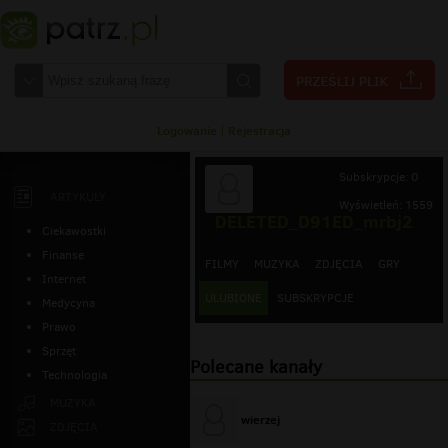
Logowanie
|
Rejestracja
Subskrypcje: 0
ARTYKUŁY
Wyświetleń: 1559
DELETED_D91ED_mrbj2
Ciekawostki
Finanse
FILMY
MUZYKA
ZDJĘCIA
GRY
Internet
ULUBIONE
SUBSKRYPCJE
Medycyna
Prawo
Sprzęt
Polecane kanały
Technologia
MUZYKA
wierzej
ZDJĘCIA