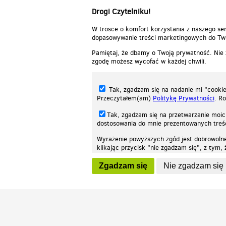
Drogi Czytelniku!
W trosce o komfort korzystania z naszego ser
dopasowywanie treści marketingowych do Two
Pamiętaj, że dbamy o Twoją prywatność. Nie
zgodę możesz wycofać w każdej chwili.
Tak, zgadzam się na nadanie mi "cookie"
Przeczytałem(am)
Politykę Prywatności
. R
Tak, zgadzam się na przetwarzanie moic
dostosowania do mnie prezentowanych tre
Wyrażenie powyższych zgód jest dobrowoln
klikając przycisk "nie zgadzam się", z tym
Nasza strona internetowa używa plików cookies (tzw. ciasteczka) w celach stat
wycofaniem.
moż
Zgadzam się
Nie zgadzam się