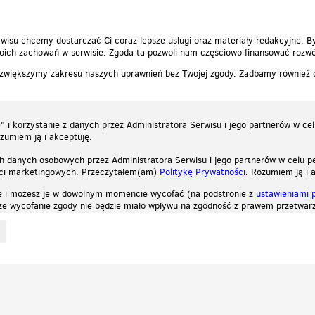
wisu chcemy dostarczać Ci coraz lepsze usługi oraz materiały redakcyjne. B
ich zachowań w serwisie. Zgoda ta pozwoli nam częściowo finansować rozwó
 zwiększymy zakresu naszych uprawnień bez Twojej zgody. Zadbamy również
 i korzystanie z danych przez Administratora Serwisu i jego partnerów w ce
ozumiem ją i akceptuję.
h danych osobowych przez Administratora Serwisu i jego partnerów w celu pe
ści marketingowych. Przeczytałem(am)
Politykę Prywatności
. Rozumiem ją i 
e i możesz je w dowolnym momencie wycofać (na podstronie z
ustawieniami 
, że wycofanie zgody nie będzie miało wpływu na zgodność z prawem przetwarz
ystycznych, reklamowych oraz funkcjonalnych. Dzięki nim możemy indywidualnie dost
liwość wyłączenia ich w przeglądarce, dzięki czemu nie będą zbierane żadne informa
Zapoznaj się z naszą polityką prywatności
Ok, rozumiem