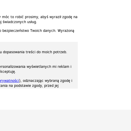
y móc to robić prosimy, abyś wyraził zgodę na
j świadczonych usług.
 o bezpieczeństwo Twoich danych. Wyrażoną
lu dopasowania treści do moich potrzeb.
rsonalizowania wyświetlanych mi reklam i
akceptuję.
prywatności
), odznaczając wybraną zgodę i
ania na podstawie zgody, przed jej
osować stronę do twoich potrzeb. Każdy może zaakceptować pliki cookies albo ma
cje.