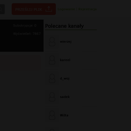
Logowanie
|
Rejestracja
Polecane kanały
Subskrypcje: 0
Wyświetleń: 7867
wierzej
kareel
d_woj
sadek
WiXa