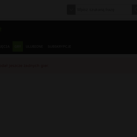
2
JĘCIA
GRY
ULUBIONE
SUBSKRYPCJE
dał jeszcze żadnych gier.