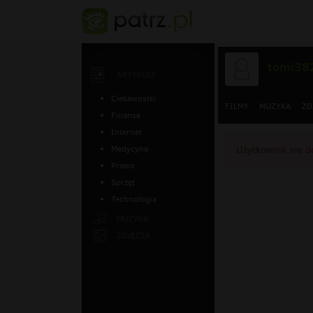
tomi38
ARTYKUŁY
Ciekawostki
FILMY
MUZYKA
ZD
Finanse
Internet
Medycyna
Użytkownik nie do
Prawo
Sprzęt
Technologia
MUZYKA
ZDJĘCIA