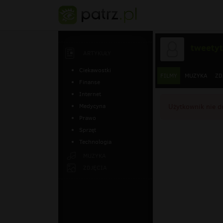
tweety
ARTYKUŁY
Ciekawostki
FILMY
MUZYKA
ZD
Finanse
Internet
Medycyna
Użytkownik nie d
Prawo
Sprzęt
Technologia
MUZYKA
ZDJĘCIA