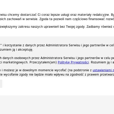
wisu chcemy dostarczać Ci coraz lepsze usługi oraz materiały redakcyjne. B
ich zachowań w serwisie. Zgoda ta pozwoli nam częściowo finansować rozwó
 zwiększymy zakresu naszych uprawnień bez Twojej zgody. Zadbamy również
 i korzystanie z danych przez Administratora Serwisu i jego partnerów w ce
ozumiem ją i akceptuję.
h danych osobowych przez Administratora Serwisu i jego partnerów w celu pe
ści marketingowych. Przeczytałem(am)
Politykę Prywatności
. Rozumiem ją i 
e i możesz je w dowolnym momencie wycofać (na podstronie z
ustawieniami 
, że wycofanie zgody nie będzie miało wpływu na zgodność z prawem przetwarz
ystycznych, reklamowych oraz funkcjonalnych. Dzięki nim możemy indywidualnie dost
liwość wyłączenia ich w przeglądarce, dzięki czemu nie będą zbierane żadne informa
Zapoznaj się z naszą polityką prywatności
Ok, rozumiem