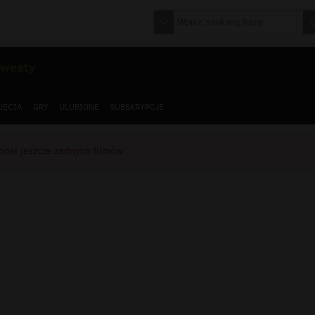
tweety
JĘCIA
GRY
ULUBIONE
SUBSKRYPCJE
odał jeszcze żadnych filmów