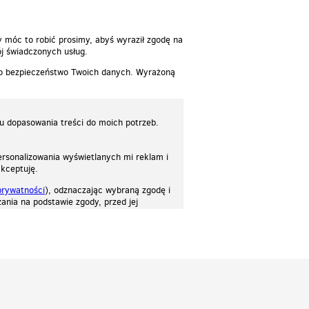
y móc to robić prosimy, abyś wyraził zgodę na
j świadczonych usług.
 o bezpieczeństwo Twoich danych. Wyrażoną
lu dopasowania treści do moich potrzeb.
rsonalizowania wyświetlanych mi reklam i
akceptuję.
prywatności
), odznaczając wybraną zgodę i
ania na podstawie zgody, przed jej
osować stronę do twoich potrzeb. Każdy może zaakceptować pliki cookies albo ma
cje.