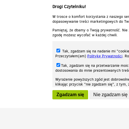
Drogi Czytelniku!
W trosce o komfort korzystania z naszego ser
dopasowywanie treści marketingowych do Two
Pamiętaj, że dbamy o Twoją prywatność. Nie
zgodę możesz wycofać w każdej chwili.
Tak, zgadzam się na nadanie mi "cookie"
Przeczytałem(am)
Politykę Prywatności
. R
Tak, zgadzam się na przetwarzanie moic
dostosowania do mnie prezentowanych tre
Wyrażenie powyższych zgód jest dobrowoln
klikając przycisk "nie zgadzam się", z tym
Nasza strona internetowa używa plików cookies (tzw. ciasteczka) w celach stat
wycofaniem.
moż
Zgadzam się
Nie zgadzam się