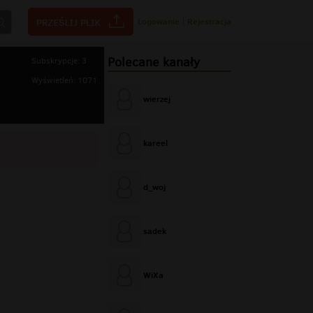
Logowanie
|
Rejestracja
Polecane kanały
Subskrypcje: 3
Wyświetleń: 1071
wierzej
kareel
d_woj
sadek
WiXa