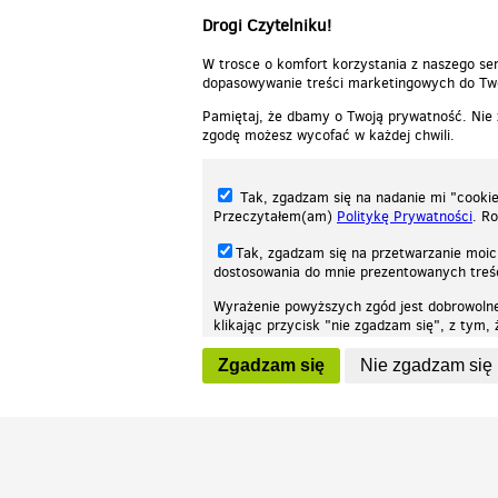
Drogi Czytelniku!
W trosce o komfort korzystania z naszego ser
dopasowywanie treści marketingowych do Two
Pamiętaj, że dbamy o Twoją prywatność. Nie
zgodę możesz wycofać w każdej chwili.
Tak, zgadzam się na nadanie mi "cookie"
Przeczytałem(am)
Politykę Prywatności
. R
Tak, zgadzam się na przetwarzanie moic
dostosowania do mnie prezentowanych tre
Wyrażenie powyższych zgód jest dobrowoln
klikając przycisk "nie zgadzam się", z tym
Nasza strona internetowa używa plików cookies (tzw. ciasteczka) w celach stat
wycofaniem.
moż
Zgadzam się
Nie zgadzam się