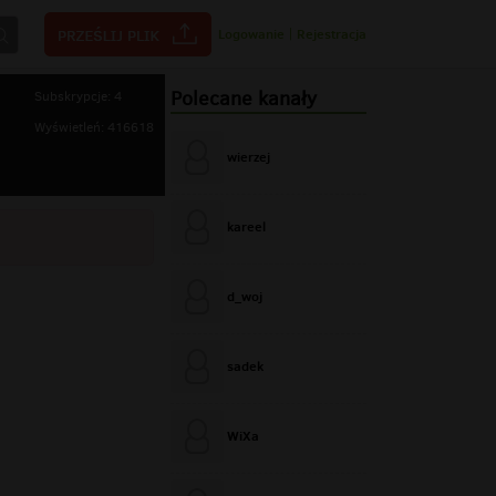
Logowanie
|
Rejestracja
Polecane kanały
Subskrypcje: 4
Wyświetleń: 416618
wierzej
kareel
d_woj
sadek
WiXa