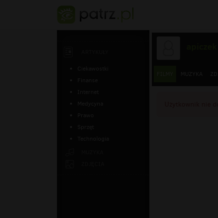
apiczek
ARTYKUŁY
Ciekawostki
FILMY
MUZYKA
ZD
Finanse
Internet
Medycyna
Użytkownik nie d
Prawo
Sprzęt
Technologia
MUZYKA
ZDJĘCIA