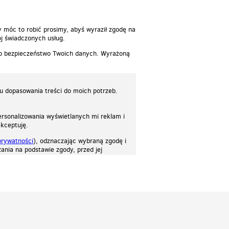
y móc to robić prosimy, abyś wyraził zgodę na
j świadczonych usług.
 o bezpieczeństwo Twoich danych. Wyrażoną
lu dopasowania treści do moich potrzeb.
rsonalizowania wyświetlanych mi reklam i
akceptuję.
prywatności
), odznaczając wybraną zgodę i
ania na podstawie zgody, przed jej
osować stronę do twoich potrzeb. Każdy może zaakceptować pliki cookies albo ma
cje.