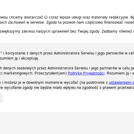
wisu chcemy dostarczać Ci coraz lepsze usługi oraz materiały redakcyjne. B
ich zachowań w serwisie. Zgoda ta pozwoli nam częściowo finansować rozwó
 zwiększymy zakresu naszych uprawnień bez Twojej zgody. Zadbamy również
 i korzystanie z danych przez Administratora Serwisu i jego partnerów w ce
ozumiem ją i akceptuję.
h danych osobowych przez Administratora Serwisu i jego partnerów w celu pe
ści marketingowych. Przeczytałem(am)
Politykę Prywatności
. Rozumiem ją i 
e i możesz je w dowolnym momencie wycofać (na podstronie z
ustawieniami 
, że wycofanie zgody nie będzie miało wpływu na zgodność z prawem przetwarz
ystycznych, reklamowych oraz funkcjonalnych. Dzięki nim możemy indywidualnie dost
liwość wyłączenia ich w przeglądarce, dzięki czemu nie będą zbierane żadne informa
Zapoznaj się z naszą polityką prywatności
Ok, rozumiem