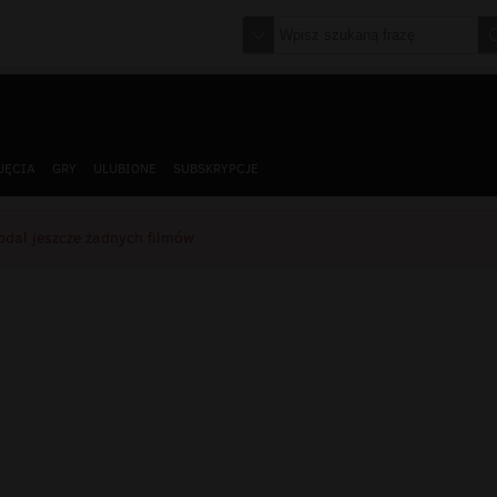
JĘCIA
GRY
ULUBIONE
SUBSKRYPCJE
odał jeszcze żadnych filmów