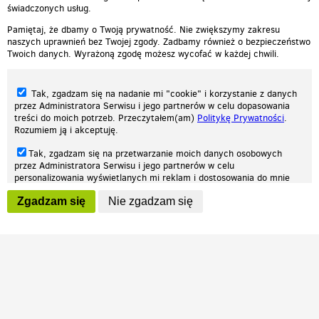
świadczonych usług.
Pamiętaj, że dbamy o Twoją prywatność. Nie zwiększymy zakresu
naszych uprawnień bez Twojej zgody. Zadbamy również o bezpieczeństwo
Twoich danych. Wyrażoną zgodę możesz wycofać w każdej chwili.
Tak, zgadzam się na nadanie mi "cookie" i korzystanie z danych
przez Administratora Serwisu i jego partnerów w celu dopasowania
treści do moich potrzeb. Przeczytałem(am)
Politykę Prywatności
.
Rozumiem ją i akceptuję.
Nasza strona internetowa używa plików cookies (tzw. ciasteczka) w celach
Tak, zgadzam się na przetwarzanie moich danych osobowych
statystycznych, reklamowych oraz funkcjonalnych. Dzięki nim możemy
przez Administratora Serwisu i jego partnerów w celu
indywidualnie dostosować stronę do twoich potrzeb. Każdy może zaakceptować
personalizowania wyświetlanych mi reklam i dostosowania do mnie
pliki cookies albo ma możliwość wyłączenia ich w przeglądarce, dzięki czemu nie
prezentowanych treści marketingowych. Przeczytałem(am)
Politykę
będą zbierane żadne informacje.
Zgadzam się
Nie zgadzam się
Prywatności
. Rozumiem ją i akceptuję.
Zapoznaj się z naszą polityką prywatności
Ok, rozumiem
Wyrażenie powyższych zgód jest dobrowolne i możesz je w dowolnym
momencie wycofać (na podstronie z
ustawieniami prywatności
),
odznaczając wybraną zgodę i klikając przycisk "nie zgadzam się", z
tym, że wycofanie zgody nie będzie miało wpływu na zgodność z
prawem przetwarzania na podstawie zgody, przed jej wycofaniem.