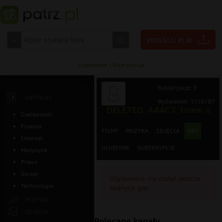
Logowanie
|
Rejestracja
Subskrypcje: 3
ARTYKUŁY
Wyświetleń: 1110197
DELETED_A44C7_toma_s
Ciekawostki
Finanse
FILMY
MUZYKA
ZDJĘCIA
GRY
Internet
ULUBIONE
SUBSKRYPCJE
Medycyna
Prawo
Sprzęt
Użytkownik nie dodał jeszcze
Technologia
żadnych gier.
MUZYKA
ZDJĘCIA
Polecane kanały