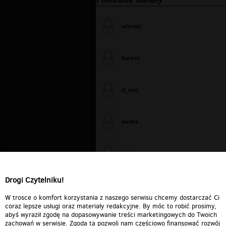
wierzej
kareel
d_woj
sadek
WiXa
Drogi Czytelniku!
cieplutkiDARIUSZ
W trosce o komfort korzystania z naszego serwisu chcemy dostarczać Ci
coraz lepsze usługi oraz materiały redakcyjne. By móc to robić prosimy,
abyś wyraził zgodę na dopasowywanie treści marketingowych do Twoich
zachowań w serwisie. Zgoda ta pozwoli nam częściowo finansować rozwój