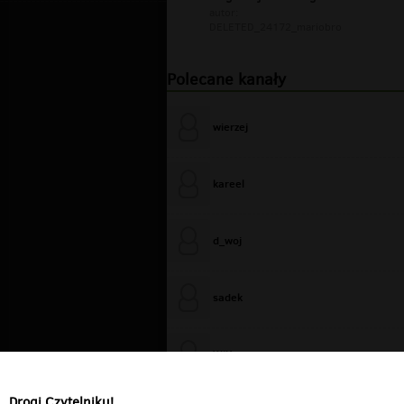
autor:
DELETED_24172_mariobro
Polecane kanały
wierzej
kareel
d_woj
sadek
WiXa
Drogi Czytelniku!