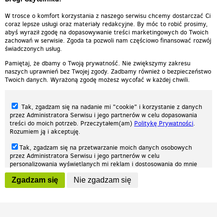
cieplutkiDARIUSZ
W trosce o komfort korzystania z naszego serwisu chcemy dostarczać Ci
coraz lepsze usługi oraz materiały redakcyjne. By móc to robić prosimy,
abyś wyraził zgodę na dopasowywanie treści marketingowych do Twoich
zachowań w serwisie. Zgoda ta pozwoli nam częściowo finansować rozwój
świadczonych usług.
Pamiętaj, że dbamy o Twoją prywatność. Nie zwiększymy zakresu
naszych uprawnień bez Twojej zgody. Zadbamy również o bezpieczeństwo
Twoich danych. Wyrażoną zgodę możesz wycofać w każdej chwili.
Tak, zgadzam się na nadanie mi "cookie" i korzystanie z danych
przez Administratora Serwisu i jego partnerów w celu dopasowania
treści do moich potrzeb. Przeczytałem(am)
Politykę Prywatności
.
Rozumiem ją i akceptuję.
Nasza strona internetowa używa plików cookies (tzw. ciasteczka) w celach
Tak, zgadzam się na przetwarzanie moich danych osobowych
statystycznych, reklamowych oraz funkcjonalnych. Dzięki nim możemy
przez Administratora Serwisu i jego partnerów w celu
indywidualnie dostosować stronę do twoich potrzeb. Każdy może zaakceptować
personalizowania wyświetlanych mi reklam i dostosowania do mnie
pliki cookies albo ma możliwość wyłączenia ich w przeglądarce, dzięki czemu nie
prezentowanych treści marketingowych. Przeczytałem(am)
Politykę
będą zbierane żadne informacje.
Zgadzam się
Nie zgadzam się
Prywatności
. Rozumiem ją i akceptuję.
Zapoznaj się z naszą polityką prywatności
Ok, rozumiem
Wyrażenie powyższych zgód jest dobrowolne i możesz je w dowolnym
momencie wycofać (na podstronie z
ustawieniami prywatności
),
odznaczając wybraną zgodę i klikając przycisk "nie zgadzam się", z