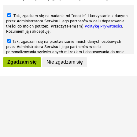
Tak, zgadzam się na nadanie mi "cookie" i korzystanie z danych
przez Administratora Serwisu i jego partnerów w celu dopasowania
treści do moich potrzeb. Przeczytałem(am)
Politykę Prywatności
.
Rozumiem ją i akceptuję.
Nasza strona internetowa używa plików cookies (tzw. ciasteczka) w celach
Tak, zgadzam się na przetwarzanie moich danych osobowych
statystycznych, reklamowych oraz funkcjonalnych. Dzięki nim możemy
przez Administratora Serwisu i jego partnerów w celu
indywidualnie dostosować stronę do twoich potrzeb. Każdy może zaakceptować
personalizowania wyświetlanych mi reklam i dostosowania do mnie
pliki cookies albo ma możliwość wyłączenia ich w przeglądarce, dzięki czemu nie
prezentowanych treści marketingowych. Przeczytałem(am)
Politykę
będą zbierane żadne informacje.
Zgadzam się
Nie zgadzam się
Prywatności
. Rozumiem ją i akceptuję.
Zapoznaj się z naszą polityką prywatności
Ok, rozumiem
Wyrażenie powyższych zgód jest dobrowolne i możesz je w dowolnym
momencie wycofać (na podstronie z
ustawieniami prywatności
),
odznaczając wybraną zgodę i klikając przycisk "nie zgadzam się", z
tym, że wycofanie zgody nie będzie miało wpływu na zgodność z
prawem przetwarzania na podstawie zgody, przed jej wycofaniem.
Patrz.pl
Strona główna
Regulamin