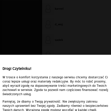
kareel
d_woj
sadek
WiXa
Drogi Czytelniku!
cieplutkiDARIUSZ
W trosce o komfort korzystania z naszego serwisu chcemy dostarczać Ci
coraz lepsze usługi oraz materiały redakcyjne. By móc to robić prosimy,
abyś wyraził zgodę na dopasowywanie treści marketingowych do Twoich
zachowań w serwisie. Zgoda ta pozwoli nam częściowo finansować rozwój
świadczonych usług.
Pamiętaj, że dbamy o Twoją prywatność. Nie zwiększymy zakresu
naszych uprawnień bez Twojej zgody. Zadbamy również o bezpieczeństwo
Twoich danych. Wyrażoną zgodę możesz wycofać w każdej chwili.