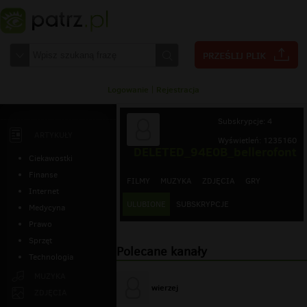
Logowanie
|
Rejestracja
Subskrypcje: 4
ARTYKUŁY
Wyświetleń: 1235160
DELETED_94E0B_bellerofont
Ciekawostki
Finanse
FILMY
MUZYKA
ZDJĘCIA
GRY
Internet
ULUBIONE
SUBSKRYPCJE
Medycyna
Prawo
Sprzęt
Polecane kanały
Technologia
MUZYKA
wierzej
ZDJĘCIA