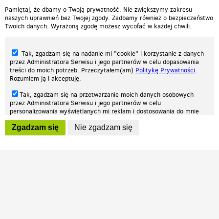
Pamiętaj, że dbamy o Twoją prywatność. Nie zwiększymy zakresu
naszych uprawnień bez Twojej zgody. Zadbamy również o bezpieczeństwo
Twoich danych. Wyrażoną zgodę możesz wycofać w każdej chwili.
Tak, zgadzam się na nadanie mi "cookie" i korzystanie z danych
przez Administratora Serwisu i jego partnerów w celu dopasowania
treści do moich potrzeb. Przeczytałem(am)
Politykę Prywatności
.
Rozumiem ją i akceptuję.
Nasza strona internetowa używa plików cookies (tzw. ciasteczka) w celach
Tak, zgadzam się na przetwarzanie moich danych osobowych
statystycznych, reklamowych oraz funkcjonalnych. Dzięki nim możemy
przez Administratora Serwisu i jego partnerów w celu
indywidualnie dostosować stronę do twoich potrzeb. Każdy może zaakceptować
personalizowania wyświetlanych mi reklam i dostosowania do mnie
pliki cookies albo ma możliwość wyłączenia ich w przeglądarce, dzięki czemu nie
prezentowanych treści marketingowych. Przeczytałem(am)
Politykę
będą zbierane żadne informacje.
Zgadzam się
Nie zgadzam się
Prywatności
. Rozumiem ją i akceptuję.
Zapoznaj się z naszą polityką prywatności
Ok, rozumiem
Wyrażenie powyższych zgód jest dobrowolne i możesz je w dowolnym
momencie wycofać (na podstronie z
ustawieniami prywatności
),
odznaczając wybraną zgodę i klikając przycisk "nie zgadzam się", z
tym, że wycofanie zgody nie będzie miało wpływu na zgodność z
prawem przetwarzania na podstawie zgody, przed jej wycofaniem.
Patrz.pl