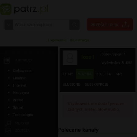
Logowanie
|
Rejestracja
Subskrypcje: 1
lozo1
ARTYKUŁY
Wyświetleń: 51052
Ciekawostki
FILMY
MUZYKA
ZDJĘCIA
GRY
Finanse
ULUBIONE
SUBSKRYPCJE
Internet
Medycyna
Prawo
Użytkownik nie dodał jeszcze
Sprzęt
żadnych materiałów audio.
Technologia
MUZYKA
Polecane kanały
ZDJĘCIA