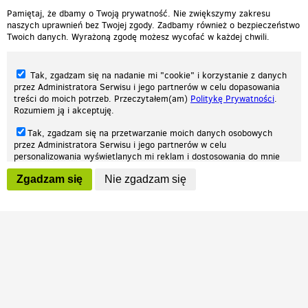
Pamiętaj, że dbamy o Twoją prywatność. Nie zwiększymy zakresu
naszych uprawnień bez Twojej zgody. Zadbamy również o bezpieczeństwo
Twoich danych. Wyrażoną zgodę możesz wycofać w każdej chwili.
Tak, zgadzam się na nadanie mi "cookie" i korzystanie z danych
przez Administratora Serwisu i jego partnerów w celu dopasowania
treści do moich potrzeb. Przeczytałem(am)
Politykę Prywatności
.
Rozumiem ją i akceptuję.
Nasza strona internetowa używa plików cookies (tzw. ciasteczka) w celach
Tak, zgadzam się na przetwarzanie moich danych osobowych
statystycznych, reklamowych oraz funkcjonalnych. Dzięki nim możemy
przez Administratora Serwisu i jego partnerów w celu
indywidualnie dostosować stronę do twoich potrzeb. Każdy może zaakceptować
personalizowania wyświetlanych mi reklam i dostosowania do mnie
pliki cookies albo ma możliwość wyłączenia ich w przeglądarce, dzięki czemu nie
prezentowanych treści marketingowych. Przeczytałem(am)
Politykę
będą zbierane żadne informacje.
Zgadzam się
Nie zgadzam się
Prywatności
. Rozumiem ją i akceptuję.
Zapoznaj się z naszą polityką prywatności
Ok, rozumiem
Wyrażenie powyższych zgód jest dobrowolne i możesz je w dowolnym
momencie wycofać (na podstronie z
ustawieniami prywatności
),
odznaczając wybraną zgodę i klikając przycisk "nie zgadzam się", z
tym, że wycofanie zgody nie będzie miało wpływu na zgodność z
prawem przetwarzania na podstawie zgody, przed jej wycofaniem.
Patrz.pl