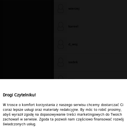
wierzej
kareel
d_woj
sadek
WiXa
Drogi Czytelniku!
cieplutkiDARIUSZ
W trosce o komfort korzystania z naszego serwisu chcemy dostarczać Ci
coraz lepsze usługi oraz materiały redakcyjne. By móc to robić prosimy,
abyś wyraził zgodę na dopasowywanie treści marketingowych do Twoich
zachowań w serwisie. Zgoda ta pozwoli nam częściowo finansować rozwój
świadczonych usług.