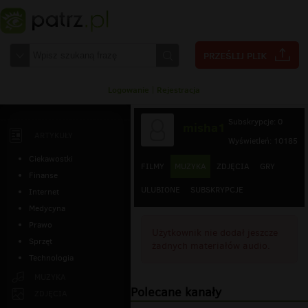
Logowanie
|
Rejestracja
Subskrypcje: 0
misha1
ARTYKUŁY
Wyświetleń: 10185
Ciekawostki
FILMY
MUZYKA
ZDJĘCIA
GRY
Finanse
ULUBIONE
SUBSKRYPCJE
Internet
Medycyna
Prawo
Użytkownik nie dodał jeszcze
Sprzęt
żadnych materiałów audio.
Technologia
MUZYKA
Polecane kanały
ZDJĘCIA