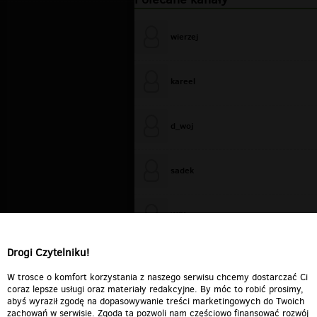
wierzej
kareel
d_woj
sadek
WiXa
Drogi Czytelniku!
cieplutkiDARIUSZ
W trosce o komfort korzystania z naszego serwisu chcemy dostarczać Ci
coraz lepsze usługi oraz materiały redakcyjne. By móc to robić prosimy,
abyś wyraził zgodę na dopasowywanie treści marketingowych do Twoich
zachowań w serwisie. Zgoda ta pozwoli nam częściowo finansować rozwój