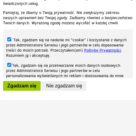
świadczonych usług.
Pamiętaj, że dbamy o Twoją prywatność. Nie zwiększymy zakresu
naszych uprawnień bez Twojej zgody. Zadbamy również o bezpieczeństwo
Twoich danych. Wyrażoną zgodę możesz wycofać w każdej chwili.
Tak, zgadzam się na nadanie mi "cookie" i korzystanie z danych
przez Administratora Serwisu i jego partnerów w celu dopasowania
treści do moich potrzeb. Przeczytałem(am)
Politykę Prywatności
.
Rozumiem ją i akceptuję.
Nasza strona internetowa używa plików cookies (tzw. ciasteczka) w celach
Tak, zgadzam się na przetwarzanie moich danych osobowych
statystycznych, reklamowych oraz funkcjonalnych. Dzięki nim możemy
przez Administratora Serwisu i jego partnerów w celu
indywidualnie dostosować stronę do twoich potrzeb. Każdy może zaakceptować
personalizowania wyświetlanych mi reklam i dostosowania do mnie
pliki cookies albo ma możliwość wyłączenia ich w przeglądarce, dzięki czemu nie
prezentowanych treści marketingowych. Przeczytałem(am)
Politykę
będą zbierane żadne informacje.
Zgadzam się
Nie zgadzam się
Prywatności
. Rozumiem ją i akceptuję.
Zapoznaj się z naszą polityką prywatności
Ok, rozumiem
Wyrażenie powyższych zgód jest dobrowolne i możesz je w dowolnym
momencie wycofać (na podstronie z
ustawieniami prywatności
),
odznaczając wybraną zgodę i klikając przycisk "nie zgadzam się", z
tym, że wycofanie zgody nie będzie miało wpływu na zgodność z
prawem przetwarzania na podstawie zgody, przed jej wycofaniem.