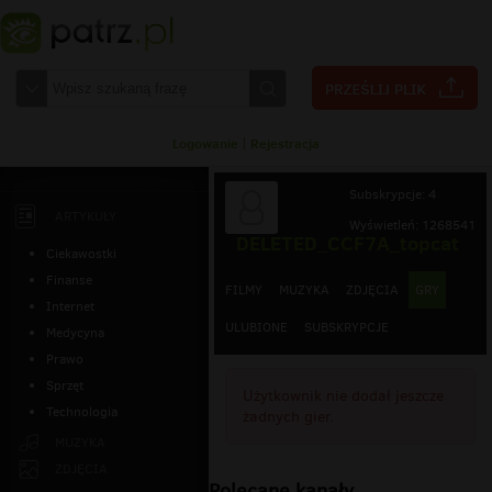
Logowanie
|
Rejestracja
Subskrypcje: 4
ARTYKUŁY
Wyświetleń: 1268541
DELETED_CCF7A_topcat
Ciekawostki
Finanse
FILMY
MUZYKA
ZDJĘCIA
GRY
Internet
ULUBIONE
SUBSKRYPCJE
Medycyna
Prawo
Sprzęt
Użytkownik nie dodał jeszcze
Technologia
żadnych gier.
MUZYKA
ZDJĘCIA
Polecane kanały