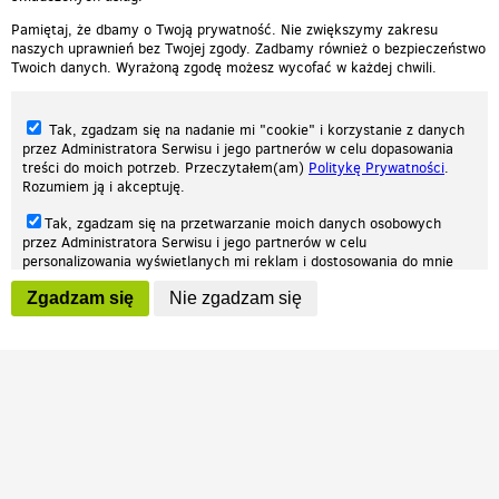
Pamiętaj, że dbamy o Twoją prywatność. Nie zwiększymy zakresu
naszych uprawnień bez Twojej zgody. Zadbamy również o bezpieczeństwo
Twoich danych. Wyrażoną zgodę możesz wycofać w każdej chwili.
Tak, zgadzam się na nadanie mi "cookie" i korzystanie z danych
przez Administratora Serwisu i jego partnerów w celu dopasowania
treści do moich potrzeb. Przeczytałem(am)
Politykę Prywatności
.
Rozumiem ją i akceptuję.
Nasza strona internetowa używa plików cookies (tzw. ciasteczka) w celach
Tak, zgadzam się na przetwarzanie moich danych osobowych
statystycznych, reklamowych oraz funkcjonalnych. Dzięki nim możemy
przez Administratora Serwisu i jego partnerów w celu
indywidualnie dostosować stronę do twoich potrzeb. Każdy może zaakceptować
personalizowania wyświetlanych mi reklam i dostosowania do mnie
pliki cookies albo ma możliwość wyłączenia ich w przeglądarce, dzięki czemu nie
prezentowanych treści marketingowych. Przeczytałem(am)
Politykę
będą zbierane żadne informacje.
Zgadzam się
Nie zgadzam się
Prywatności
. Rozumiem ją i akceptuję.
Zapoznaj się z naszą polityką prywatności
Ok, rozumiem
Wyrażenie powyższych zgód jest dobrowolne i możesz je w dowolnym
momencie wycofać (na podstronie z
ustawieniami prywatności
),
odznaczając wybraną zgodę i klikając przycisk "nie zgadzam się", z
tym, że wycofanie zgody nie będzie miało wpływu na zgodność z
prawem przetwarzania na podstawie zgody, przed jej wycofaniem.