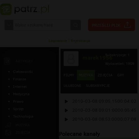
Logowanie
|
Rejestracja
Subskrypcje: 1
marek1956
ARTYKUŁY
Wyświetleń: 1909
Ciekawostki
FILMY
MUZYKA
ZDJĘCIA
GRY
Finanse
ULUBIONE
SUBSKRYPCJE
Internet
Medycyna
2010-03-08 09:05:15
00:04:02
Prawo
Sprzęt
2010-03-08 09:01:00
00:05:45
Technologia
2010-03-08 08:53:00
00:07:08
MUZYKA
ZDJĘCIA
Polecane kanały