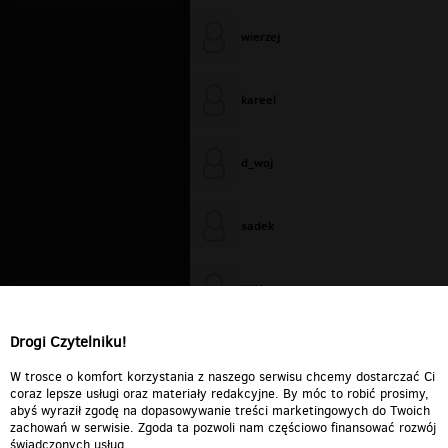
wierzej
kareel
d_woj
sadek
WiXa
Drogi Czytelniku!
cieplutkiDARIUSZ
W trosce o komfort korzystania z naszego serwisu chcemy dostarczać Ci
coraz lepsze usługi oraz materiały redakcyjne. By móc to robić prosimy,
abyś wyraził zgodę na dopasowywanie treści marketingowych do Twoich
zachowań w serwisie. Zgoda ta pozwoli nam częściowo finansować rozwój
świadczonych usług.