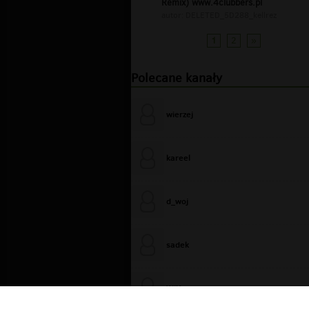
Remix) www.4clubbers.pl
autor:
DELETED_5D288_kellrez
1
2
»
Polecane kanały
wierzej
kareel
d_woj
sadek
WiXa