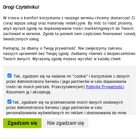
Drogi Czytelniku!
cieplutkiDARIUSZ
W trosce o komfort korzystania z naszego serwisu chcemy dostarczać Ci
coraz lepsze usługi oraz materiały redakcyjne. By móc to robić prosimy,
abyś wyraził zgodę na dopasowywanie treści marketingowych do Twoich
zachowań w serwisie. Zgoda ta pozwoli nam częściowo finansować rozwój
świadczonych usług.
Pamiętaj, że dbamy o Twoją prywatność. Nie zwiększymy zakresu
naszych uprawnień bez Twojej zgody. Zadbamy również o bezpieczeństwo
Twoich danych. Wyrażoną zgodę możesz wycofać w każdej chwili.
Tak, zgadzam się na nadanie mi "cookie" i korzystanie z danych
przez Administratora Serwisu i jego partnerów w celu dopasowania
treści do moich potrzeb. Przeczytałem(am)
Politykę Prywatności
.
Rozumiem ją i akceptuję.
Nasza strona internetowa używa plików cookies (tzw. ciasteczka) w celach
Tak, zgadzam się na przetwarzanie moich danych osobowych
statystycznych, reklamowych oraz funkcjonalnych. Dzięki nim możemy
przez Administratora Serwisu i jego partnerów w celu
indywidualnie dostosować stronę do twoich potrzeb. Każdy może zaakceptować
personalizowania wyświetlanych mi reklam i dostosowania do mnie
pliki cookies albo ma możliwość wyłączenia ich w przeglądarce, dzięki czemu nie
prezentowanych treści marketingowych. Przeczytałem(am)
Politykę
będą zbierane żadne informacje.
Zgadzam się
Nie zgadzam się
Prywatności
. Rozumiem ją i akceptuję.
Zapoznaj się z naszą polityką prywatności
Ok, rozumiem
Wyrażenie powyższych zgód jest dobrowolne i możesz je w dowolnym
momencie wycofać (na podstronie z
ustawieniami prywatności
),