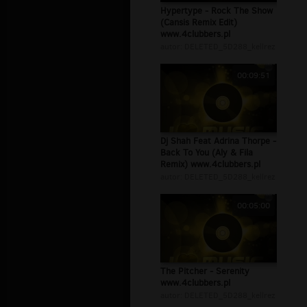
Hypertype - Rock The Show
(Cansis Remix Edit)
www.4clubbers.pl
autor:
DELETED_5D288_kellrez
00:09:51
Dj Shah Feat Adrina Thorpe -
Back To You (Aly & Fila
Remix) www.4clubbers.pl
autor:
DELETED_5D288_kellrez
00:05:00
The Pitcher - Serenity
www.4clubbers.pl
autor:
DELETED_5D288_kellrez