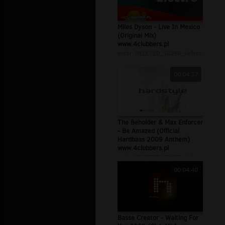
Miles Dyson - Live In Mexico
(Original Mix)
www.4clubbers.pl
autor:
DELETED_5D288_kellrez
00:04:37
The Beholder & Max Enforcer
- Be Amazed (Official
Hardbass 2009 Anthem)
www.4clubbers.pl
autor:
DELETED_5D288_kellrez
00:04:40
Basse Creator - Waiting For