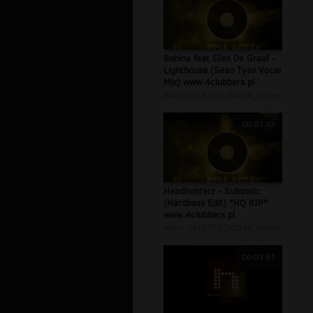
Bobina feat Elles De Graaf -
Lighthouse (Sean Tyas Vocal
Mix) www.4clubbers.pl
autor:
DELETED_5D288_kellrez
00:01:43
Headhunterz - Subsonic
(Hardbass Edit) *HQ RIP*
www.4clubbers.pl
autor:
DELETED_5D288_kellrez
00:03:51