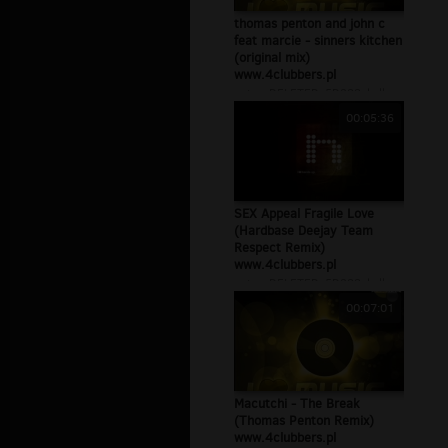
thomas penton and john c
feat marcie - sinners kitchen
(original mix)
www.4clubbers.pl
autor:
DELETED_5D288_kellrez
00:05:36
SEX Appeal Fragile Love
(Hardbase Deejay Team
Respect Remix)
www.4clubbers.pl
autor:
DELETED_5D288_kellrez
00:07:01
Macutchi - The Break
(Thomas Penton Remix)
www.4clubbers.pl