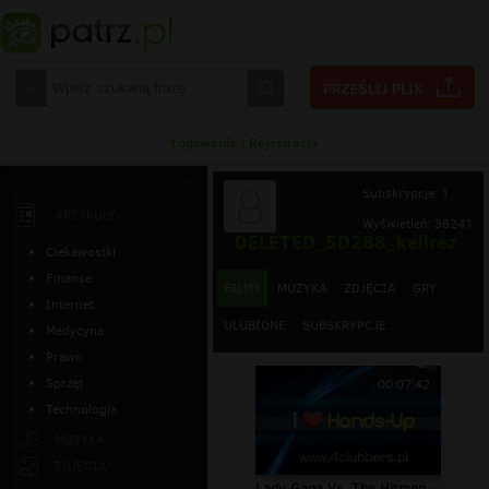
Logowanie
|
Rejestracja
Subskrypcje: 1
ARTYKUŁY
Wyświetleń: 36241
DELETED_5D288_kellrez
Ciekawostki
Finanse
FILMY
MUZYKA
ZDJĘCIA
GRY
Internet
ULUBIONE
SUBSKRYPCJE
Medycyna
Prawo
Sprzęt
00:07:42
Technologia
MUZYKA
ZDJĘCIA
Lady Gaga Vs. The Hitmen -