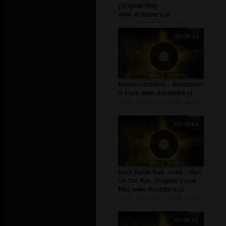
(Original Mix)
www.4clubbers.pl
autor:
DELETED_5D288_kellrez
00:06:24
Noisecontrollers - Revolution
is Here www.4clubbers.pl
autor:
DELETED_5D288_kellrez
00:09:04
Dash Berlin feat Jaren - Man
On the Run (Original Vocal
Mix) www.4clubbers.pl
autor:
DELETED_5D288_kellrez
00:08:05