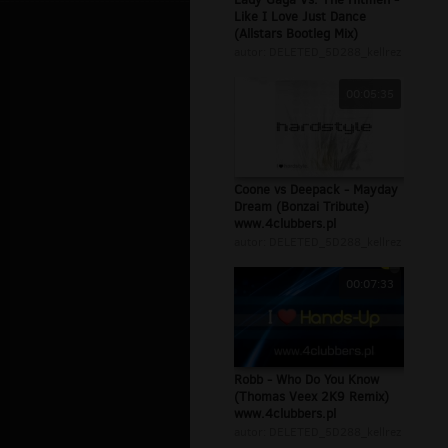
Like I Love Just Dance
(Allstars Bootleg Mix)
autor:
DELETED_5D288_kellrez
00:05:35
Coone vs Deepack - Mayday
Dream (Bonzai Tribute)
www.4clubbers.pl
autor:
DELETED_5D288_kellrez
00:07:33
Robb - Who Do You Know
(Thomas Veex 2K9 Remix)
www.4clubbers.pl
autor:
DELETED_5D288_kellrez