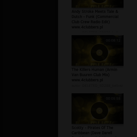
Andy Stroke Meets Tale &
Dutch - Funk (Commercial
Club Crew Radio Edit)
www.4clubbers.pl
autor:
DELETED_5D288_kellrez
00:08:12
The Killers Human (Armin
Van Buuren Club Mix)
www.4clubbers.pl
autor:
DELETED_5D288_kellrez
00:05:58
Scotty - Pirates Of The
Caribbean (Dave Darell