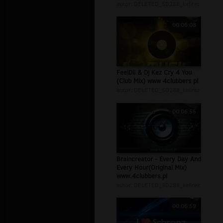
autor:
DELETED_5D288_kellrez
00:06:08
FeelDii & Dj Kez Cry 4 You
(Club Mix) www 4clubbers pl
autor:
DELETED_5D288_kellrez
00:06:55
Braincreator - Every Day And
Every Hour(Original Mix)
www.4clubbers.pl
autor:
DELETED_5D288_kellrez
00:06:59