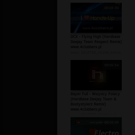
00:05:30
DCX - Flying High (Hardbase
Deejay Team Respect Remix)
www.4clubbers.pl
autor:
DELETED_5D288_kellrez
00:05:54
Bayer Full - Wszyscy Polacy
(Hardbase Deejay Team &
Bootystylerz Remix)
www.4clubbers.pl
autor:
DELETED_5D288_kellrez
00:05:49