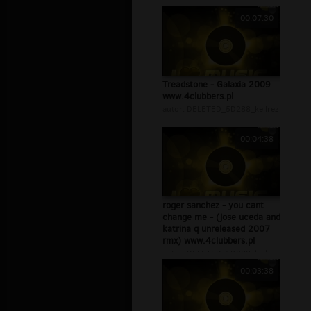
00:07:30
Treadstone - Galaxia 2009
www.4clubbers.pl
autor:
DELETED_5D288_kellrez
00:04:38
roger sanchez - you cant
change me - (jose uceda and
katrina q unreleased 2007
rmx) www.4clubbers.pl
autor:
DELETED_5D288_kellrez
00:03:38