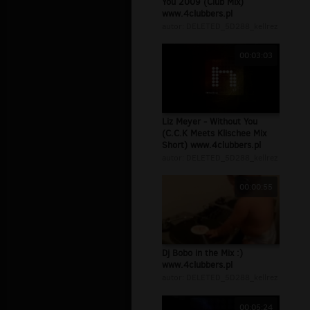
You 2009 (Club Mix)
www.4clubbers.pl
autor:
DELETED_5D288_kellrez
00:03:03
Liz Meyer - Without You
(C.C.K Meets Klischee Mix
Short) www.4clubbers.pl
autor:
DELETED_5D288_kellrez
00:00:55
Dj Bobo in the Mix :)
www.4clubbers.pl
autor:
DELETED_5D288_kellrez
00:05:24