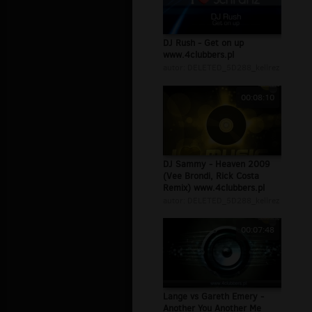
DJ Rush - Get on up
www.4clubbers.pl
autor:
DELETED_5D288_kellrez
00:08:10
DJ Sammy - Heaven 2009
(Vee Brondi, Rick Costa
Remix) www.4clubbers.pl
autor:
DELETED_5D288_kellrez
00:07:48
Lange vs Gareth Emery -
Another You Another Me