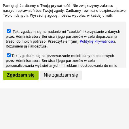
Pamiętaj, że dbamy o Twoją prywatność. Nie zwiększymy zakresu
naszych uprawnień bez Twojej zgody. Zadbamy również o bezpieczeństwo
Twoich danych. Wyrażoną zgodę możesz wycofać w każdej chwili.
Tak, zgadzam się na nadanie mi "cookie" i korzystanie z danych
przez Administratora Serwisu i jego partnerów w celu dopasowania
treści do moich potrzeb. Przeczytałem(am)
Politykę Prywatności
.
Rozumiem ją i akceptuję.
Nasza strona internetowa używa plików cookies (tzw. ciasteczka) w celach
Tak, zgadzam się na przetwarzanie moich danych osobowych
statystycznych, reklamowych oraz funkcjonalnych. Dzięki nim możemy
przez Administratora Serwisu i jego partnerów w celu
indywidualnie dostosować stronę do twoich potrzeb. Każdy może zaakceptować
personalizowania wyświetlanych mi reklam i dostosowania do mnie
pliki cookies albo ma możliwość wyłączenia ich w przeglądarce, dzięki czemu nie
prezentowanych treści marketingowych. Przeczytałem(am)
Politykę
będą zbierane żadne informacje.
Zgadzam się
Nie zgadzam się
Prywatności
. Rozumiem ją i akceptuję.
Zapoznaj się z naszą polityką prywatności
Ok, rozumiem
Wyrażenie powyższych zgód jest dobrowolne i możesz je w dowolnym
momencie wycofać (na podstronie z
ustawieniami prywatności
),
odznaczając wybraną zgodę i klikając przycisk "nie zgadzam się", z
tym, że wycofanie zgody nie będzie miało wpływu na zgodność z
prawem przetwarzania na podstawie zgody, przed jej wycofaniem.
Patrz.pl