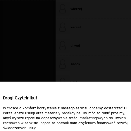
wierzej
kareel
d_woj
sadek
WiXa
Drogi Czytelniku!
cieplutkiDARIUSZ
W trosce o komfort korzystania z naszego serwisu chcemy dostarczać Ci
coraz lepsze usługi oraz materiały redakcyjne. By móc to robić prosimy,
abyś wyraził zgodę na dopasowywanie treści marketingowych do Twoich
zachowań w serwisie. Zgoda ta pozwoli nam częściowo finansować rozwój
świadczonych usług.