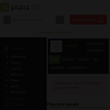
Logowanie
|
Rejestracja
Subskrypcje: 1
wlodii
ARTYKUŁY
Wyświetleń: 0
Ciekawostki
FILMY
MUZYKA
ZDJĘCIA
GRY
Finanse
ULUBIONE
SUBSKRYPCJE
Internet
Medycyna
Prawo
Użytkownik nie dodał jeszcze
Sprzęt
żadnych filmów
Technologia
MUZYKA
Polecane kanały
ZDJĘCIA