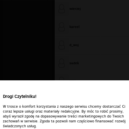
wierzej
kareel
d_woj
sadek
WiXa
Drogi Czytelniku!
cieplutkiDARIUSZ
W trosce o komfort korzystania z naszego serwisu chcemy dostarczać Ci
coraz lepsze usługi oraz materiały redakcyjne. By móc to robić prosimy,
abyś wyraził zgodę na dopasowywanie treści marketingowych do Twoich
zachowań w serwisie. Zgoda ta pozwoli nam częściowo finansować rozwój
świadczonych usług.