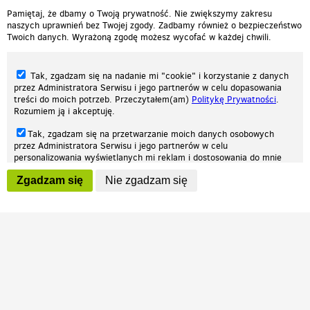
Pamiętaj, że dbamy o Twoją prywatność. Nie zwiększymy zakresu
naszych uprawnień bez Twojej zgody. Zadbamy również o bezpieczeństwo
Twoich danych. Wyrażoną zgodę możesz wycofać w każdej chwili.
Tak, zgadzam się na nadanie mi "cookie" i korzystanie z danych
przez Administratora Serwisu i jego partnerów w celu dopasowania
treści do moich potrzeb. Przeczytałem(am)
Politykę Prywatności
.
Rozumiem ją i akceptuję.
Nasza strona internetowa używa plików cookies (tzw. ciasteczka) w celach
Tak, zgadzam się na przetwarzanie moich danych osobowych
statystycznych, reklamowych oraz funkcjonalnych. Dzięki nim możemy
przez Administratora Serwisu i jego partnerów w celu
indywidualnie dostosować stronę do twoich potrzeb. Każdy może zaakceptować
personalizowania wyświetlanych mi reklam i dostosowania do mnie
pliki cookies albo ma możliwość wyłączenia ich w przeglądarce, dzięki czemu nie
prezentowanych treści marketingowych. Przeczytałem(am)
Politykę
będą zbierane żadne informacje.
Zgadzam się
Nie zgadzam się
Prywatności
. Rozumiem ją i akceptuję.
Zapoznaj się z naszą polityką prywatności
Ok, rozumiem
Wyrażenie powyższych zgód jest dobrowolne i możesz je w dowolnym
momencie wycofać (na podstronie z
ustawieniami prywatności
),
odznaczając wybraną zgodę i klikając przycisk "nie zgadzam się", z
tym, że wycofanie zgody nie będzie miało wpływu na zgodność z
prawem przetwarzania na podstawie zgody, przed jej wycofaniem.
Patrz.pl