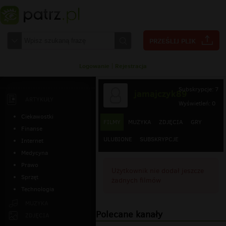
Logowanie
|
Rejestracja
Subskrypcje: 7
jamajczyk89
ARTYKUŁY
Wyświetleń: 0
Ciekawostki
FILMY
MUZYKA
ZDJĘCIA
GRY
Finanse
ULUBIONE
SUBSKRYPCJE
Internet
Medycyna
Prawo
Użytkownik nie dodał jeszcze
Sprzęt
żadnych filmów
Technologia
MUZYKA
Polecane kanały
ZDJĘCIA