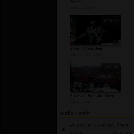
Tocad...
autor:
gizateam
00:03:44
Akon - I Cant Wait
autor:
ghostsuckers
00:03:08
Slipknot - Wait and Bleed
autor:
chesio
Audio - wait
Lidia Kopania - Hold My Breath
And Wa...
00:03:40