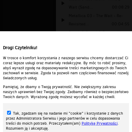
Wait (Sand...
00:08:29
Metallica 03 - The Wait - Re-
Revisited...
00:04:55
Phunk & Ceeryl & Basto - Wait
For Me (...
00:05:23
Drogi Czytelniku!
I Can't Wait (ft. Stacy Clark &
Omar R...
00:03:24
W trosce o komfort korzystania z naszego serwisu chcemy dostarczać Ci
coraz lepsze usługi oraz materiały redakcyjne. By móc to robić prosimy,
abyś wyraził zgodę na dopasowywanie treści marketingowych do Twoich
zachowań w serwisie. Zgoda ta pozwoli nam częściowo finansować rozwój
świadczonych usług.
Pamiętaj, że dbamy o Twoją prywatność. Nie zwiększymy zakresu
naszych uprawnień bez Twojej zgody. Zadbamy również o bezpieczeństwo
Twoich danych. Wyrażoną zgodę możesz wycofać w każdej chwili.
Tak, zgadzam się na nadanie mi "cookie" i korzystanie z danych
przez Administratora Serwisu i jego partnerów w celu dopasowania
treści do moich potrzeb. Przeczytałem(am)
Politykę Prywatności
.
Rozumiem ją i akceptuję.