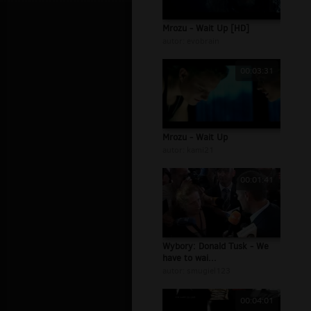
Mrozu - Wait Up [HD]
autor:
evobrain
00:03:31
Mrozu - Wait Up
autor:
kami21
00:01:41
Wybory: Donald Tusk - We
have to wai...
autor:
smugiel123
00:04:01