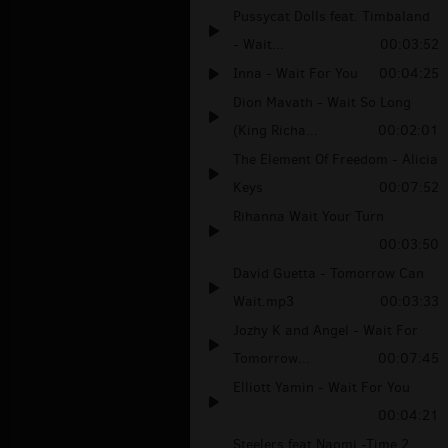
Pussycat Dolls feat. Timbaland
- Wait...
00:03:52
Inna - Wait For You
00:04:25
Dion Mavath - Wait So Long
(King Richa...
00:02:01
The Element Of Freedom - Alicia
Keys
00:07:52
Rihanna Wait Your Turn
00:03:50
David Guetta - Tomorrow Can
Wait.mp3
00:03:33
Jozhy K and Angel - Wait For
Tomorrow...
00:07:45
Elliott Yamin - Wait For You
00:04:21
Steelers feat Naomi -Time 2