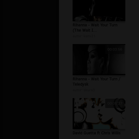
Rihanna - Wait Your Turn
(The Wait I...
autor:
kami21
00:03:56
Rihanna - Wait Your Turn /
Teledysk
autor:
skura3
00:05:27
David Guetta ft Chris Willis