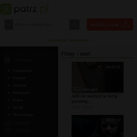
Logowanie
|
Rejestracja
Filmy - wait
ARTYKUŁY
00:00:32
Ciekawostki
Finanse
Internet
Medycyna
Jeśli nie wierzysz w duchy
Prawo
poczekaj...
autor:
gbacik
Sprzęt
Technologia
00:03:37
MUZYKA
ZDJĘCIA