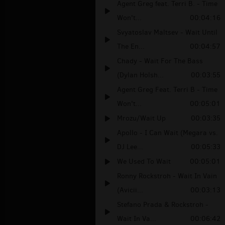
Agent Greg feat. Terri B. - Time
Won't...
00:04:16
Svyatoslav Maltsev - Wait Until
The En...
00:04:57
Chady - Wait For The Bass
(Dylan Holsh...
00:03:55
Agent Greg Feat. Terri B - Time
Won't...
00:05:01
Mrozu/Wait Up
00:03:35
Apollo - I Can Wait (Megara vs.
DJ Lee...
00:05:33
We Used To Wait
00:05:01
Ronny Rockstroh - Wait In Vain
(Avicii...
00:03:13
Stefano Prada & Rockstroh -
Wait In Va...
00:06:42