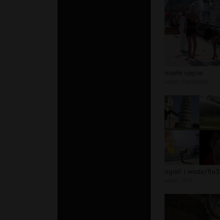
niezłe ujęcie
autor:
liedson88
ogień i woda/flo3
autor:
flo3