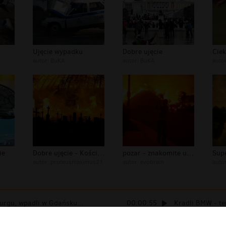
Ujęcie wypadku
Dobre ujęcie
Ciek
autor:
BuKA
autor:
BuKA
auto
ie
Dobre ujęcie - Kościół w Czarnowąsac...
pozar - znakomite ujecie
Supe
autor:
proteusmaximus21
autor:
evobrain
auto
burgu, wpadli w Gdańsku...
00:00:55
Kradli BMW - te
00:07:54