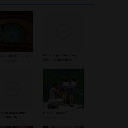
ciekawe ujecie schodow
Materiał przeznaczony
tylko dla dorosłych
r:
timon909
riał przeznaczony
niezłe ujęcie 2
 dla dorosłych
autor:
liedson88