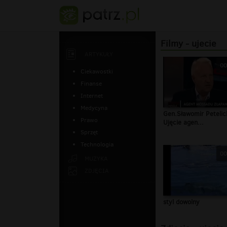
Filmy - ujecie
ARTYKUŁY
00
Ciekawostki
Finanse
Internet
Medycyna
Gen.Sławomir Petelick
Prawo
Ujęcie agen...
Sprzęt
Technologia
00
MUZYKA
ZDJĘCIA
styl dowolny