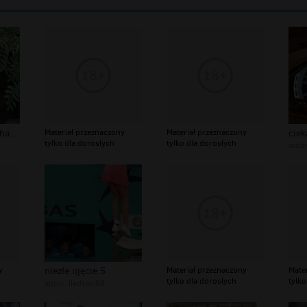
podejdź bliżej kochanie będzie niezł...
Materiał przeznaczony
Materiał przeznaczony
tylko dla dorosłych
tylko dla dorosłych
auto
y
niezłe ujęcie 5
Materiał przeznaczony
Mate
tylko dla dorosłych
tylko
autor:
liedson88