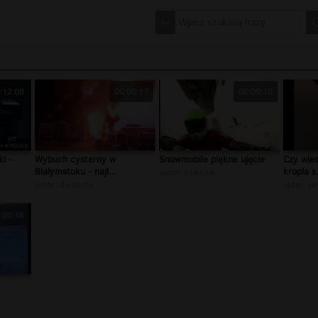
:12:08
00:00:17
00:00:10
i -
Wybuch cysterny w
Snowmobile piękne ujęcie
Czy wies
Białymstoku - najl...
kropla s.
autor:
siuks24
autor:
dwazlote
autor:
ja
:00:18