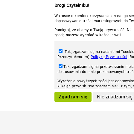
Drogi Czytelniku!
W trosce o komfort korzystania z naszego ser
dopasowywanie treści marketingowych do Two
Pamiętaj, że dbamy o Twoją prywatność. Nie
zgodę możesz wycofać w każdej chwili.
Tak, zgadzam się na nadanie mi "cookie"
Przeczytałem(am)
Politykę Prywatności
. R
Tak, zgadzam się na przetwarzanie moic
dostosowania do mnie prezentowanych tre
Wyrażenie powyższych zgód jest dobrowoln
klikając przycisk "nie zgadzam się", z tym
Nasza strona internetowa używa plików cookies (tzw. ciasteczka) w celach stat
wycofaniem.
moż
Zgadzam się
Nie zgadzam się