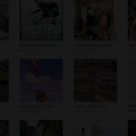
fajne ujecie xd xxx
super ujecie xd xxx
autor:
amadi1
autor:
amadi1
auto
extra ujecie 3 xxx
`extra ujecie xxx
Mate
tylko
autor:
amadi1
autor:
amadi1