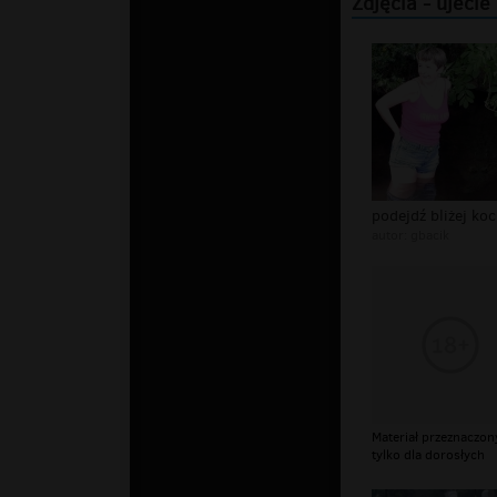
Zdjęcia - ujecie
autor:
gbacik
Materiał przeznaczon
tylko dla dorosłych