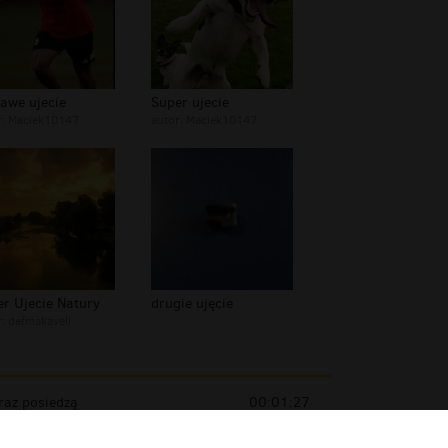
awe ujecie
Super ujecie
r:
Maciek10147
autor:
Maciek10147
r Ujecie Natury
drugie ujęcie
r:
defmakaveli
raz posiedzą
00:01:27