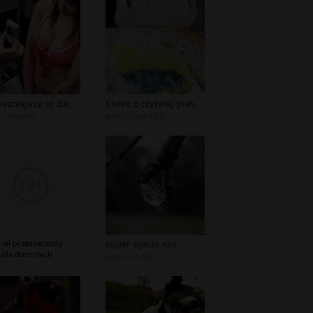
najwazniejsze to zlapac ujecie
Chleb z czytstej piekarnii - Ujecie...
r:
tymothy
autor:
viper134
riał przeznaczony
super ujecie xxx
 dla dorosłych
autor:
amadi1