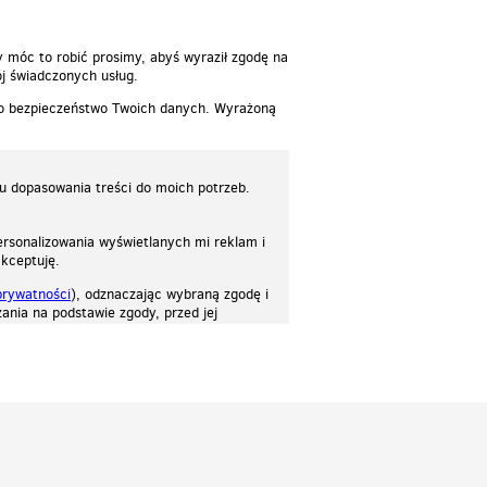
y móc to robić prosimy, abyś wyraził zgodę na
j świadczonych usług.
 o bezpieczeństwo Twoich danych. Wyrażoną
lu dopasowania treści do moich potrzeb.
rsonalizowania wyświetlanych mi reklam i
akceptuję.
prywatności
), odznaczając wybraną zgodę i
ania na podstawie zgody, przed jej
osować stronę do twoich potrzeb. Każdy może zaakceptować pliki cookies albo ma
cje.