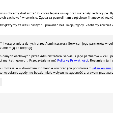
wisu chcemy dostarczać Ci coraz lepsze usługi oraz materiały redakcyjne. B
ich zachowań w serwisie. Zgoda ta pozwoli nam częściowo finansować rozwó
 zwiększymy zakresu naszych uprawnień bez Twojej zgody. Zadbamy również
 i korzystanie z danych przez Administratora Serwisu i jego partnerów w ce
ozumiem ją i akceptuję.
h danych osobowych przez Administratora Serwisu i jego partnerów w celu pe
ści marketingowych. Przeczytałem(am)
Politykę Prywatności
. Rozumiem ją i 
e i możesz je w dowolnym momencie wycofać (na podstronie z
ustawieniami 
, że wycofanie zgody nie będzie miało wpływu na zgodność z prawem przetwarz
ystycznych, reklamowych oraz funkcjonalnych. Dzięki nim możemy indywidualnie dost
liwość wyłączenia ich w przeglądarce, dzięki czemu nie będą zbierane żadne informa
Zapoznaj się z naszą polityką prywatności
Ok, rozumiem