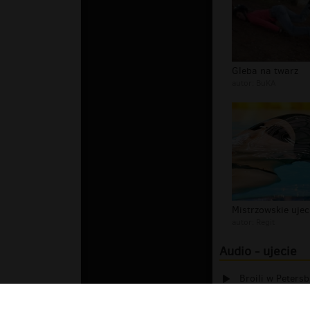
Gleba na twarz
autor:
BuKA
Mistrzowskie ujec
autor:
Regit
Audio - ujecie
Broili w Peters
Za późno